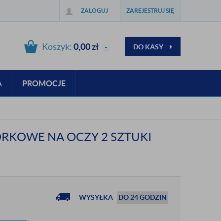
ZALOGUJ
ZAREJESTRUJ SIĘ
Koszyk:
0,00
zł
DO KASY
A
PROMOCJE
ÓRKOWE NA OCZY 2 SZTUKI
WYSYŁKA
DO 24 GODZIN