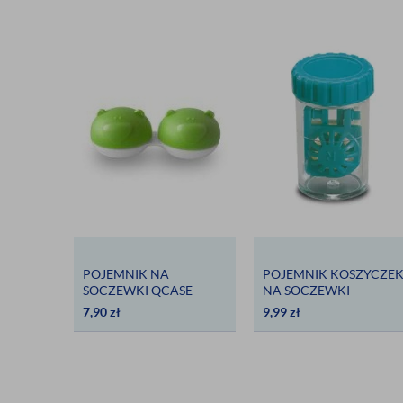
POJEMNIK NA
POJEMNIK KOSZYCZE
SOCZEWKI QCASE -
NA SOCZEWKI
ZIELONY MIŚ
7,90
zł
9,99
zł