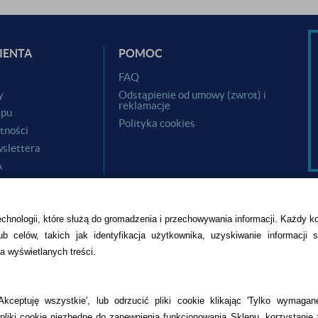
IENTA
POMOC
i
FAQ
y
Odstąpienie od umowy (zwrot) i
reklamacje
epu
Polityka cookies
tności
slettera
A
echnologii, które służą do gromadzenia i przechowywania informacji. Każdy k
b celów, takich jak identyfikacja użytkownika, uzyskiwanie informacji 
a wyświetlanych treści.
CZU
kceptuję wszystkie', lub odrzucić pliki cookie klikając 'Tylko wymagane
liki cookie niezbędne do zapewnienia funkcjonowania Sklepu, korzystanie 