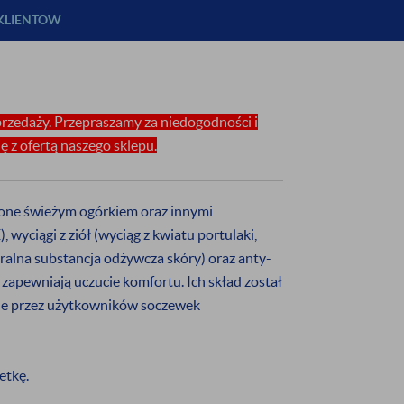
 KLIENTÓW
IĘ DO NASZEGO
ETTERA
rzedaży. Przepraszamy za niedogodności i
 rabatu
na pierwsze zakupy
 z ofertą naszego sklepu.
wać informację o:
zone świeżym ogórkiem oraz innymi
rmowej dostawie
nowościach
, wyciągi z ziół (wyciąg z kwiatu portulaki,
uralna substancja odżywcza skóry) oraz anty-
 zapewniają uczucie komfortu. Ich skład został
zymywanie informacji handlowej drogą elektroniczną na
ne przez użytkowników soczewek
ZAPISZ SIĘ
etkę.