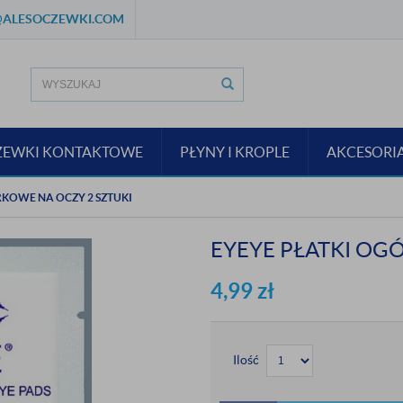
ALESOCZEWKI.COM
ZEWKI KONTAKTOWE
PŁYNY I KROPLE
AKCESORI
RKOWE NA OCZY 2 SZTUKI
EYEYE PŁATKI OG
4,99
zł
Ilość