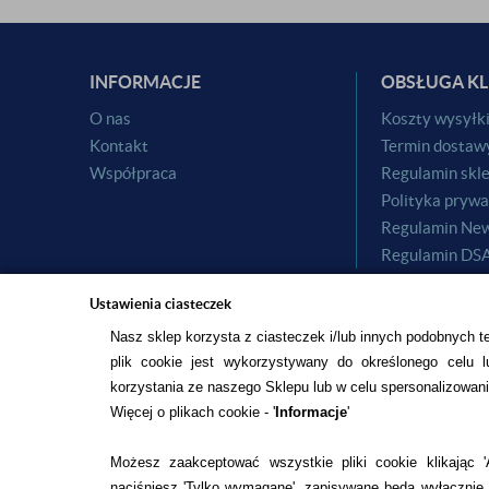
INFORMACJE
OBSŁUGA KL
O nas
Koszty wysyłk
Kontakt
Termin dostaw
Współpraca
Regulamin skl
Polityka prywa
Regulamin New
Regulamin DS
Ustawienia ciasteczek
Nasz sklep korzysta z ciasteczek i/lub innych podobnych t
plik cookie jest wykorzystywany do określonego celu lu
korzystania ze naszego Sklepu lub w celu spersonalizowani
Więcej o plikach cookie - '
Informacje
'
© 2015
ALESOCZEWKI.COM
DOCENIAMY WARTOŚĆ TWOICH O
PROJEKT I OPROGRAMOWANIE SKLEPU:
EBEXO
Możesz zaakceptować wszystkie pliki cookie klikając 'A
naciśniesz 'Tylko wymagane', zapisywane będą wyłącznie p