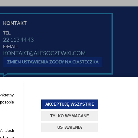
KONTAKT
TEL.
22 113 44 43
E-MAIL.
KONTAKT@ALESOCZEWKI.COM
ZMIEŃ USTAWIENIA ZGODY NA CIASTECZKA
onkretny
sposobie
AKCEPTUJĘ WSZYSTKIE
TYLKO WYMAGANE
USTAWIENIA
'. Jeśli
z takich