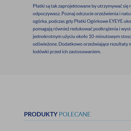
* Nie dotyczy produktów o
Płatki są tak zaprojektowane by utrzymywać się n
odpoczywasz. Poznaj odczucie orzeźwienia i nat
ogórka, podczas gdy Płatki Ogórkowe EYEYE ukoją
pomagają również redukować podkrążenia i wyst
jednokrotnym użyciu około 10-minutowym stosowa
odświeżone. Dodatkowo orzeźwiające rezultaty 
lodówki przed ich zastosowaniem.
PRODUKTY
POLECANE