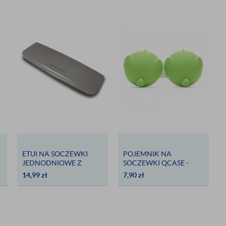
K
ETUI NA SOCZEWKI
POJEMNIK NA
JEDNODNIOWE Z
SOCZEWKI QCASE -
LUSTERKIEM - SZARE
ZIELONY SŁOŃ
14,99
zł
7,90
zł