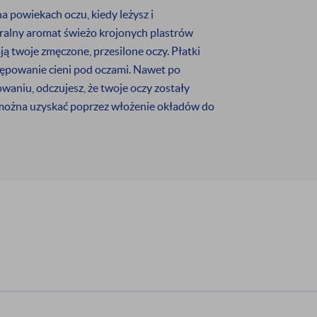
bjętych promocją oraz produktów z wyprzedaży.
a powiekach oczu, kiedy leżysz i
uralny aromat świeżo krojonych plastrów
 twoje zmęczone, przesilone oczy. Płatki
ępowanie cieni pod oczami. Nawet po
niu, odczujesz, że twoje oczy zostały
można uzyskać poprzez włożenie okładów do