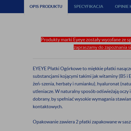
OPIS PRODUKTU
SPECYFIKACJA
OPINIE
ZAPISZ S
NEWSL
Produkty marki Eyeye zostały wycofane ze sp
i odbierz
5%
zapraszamy do zapoznania się
Będziesz otrzymy
EYEYE Płatki Ogórkowe to miękkie płatki nasąc
promocjach
da
substancjami kojącymi takimi jak witaminy (B5 i E)
żeń-szenia, herbaty i rumianku), hyaluronat (nat
utleniacze. W naturalny sposób odświeżają oczy i
Wyrażam zgodę na otr
dobrany, by spełniać wysokie wymagania stawia
podany adres e-mail
kontaktowych.
Opakowanie zawiera 2 płatki zapakowane w sasz