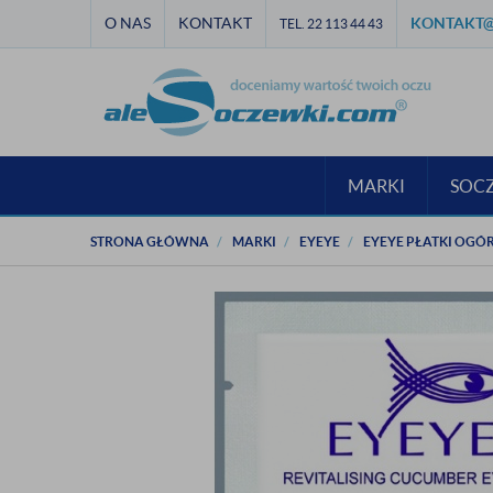
O NAS
KONTAKT
KONTAKT@
TEL. 22 113 44 43
MARKI
SOC
STRONA GŁÓWNA
MARKI
EYEYE
EYEYE PŁATKI OGÓ