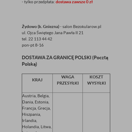
- tylko przedpłata:
dostawa zawsze 0 zł
Żydowo (k. Gniezna)
- salon Bezokularow.pl
ul. Ojca Świętego Jana Pawła II 21
tel. 22 113 44 42
pon-pt 8-16
DOSTAWA ZA GRANICĘ POLSKI (Pocztą
Polską)
WAGA
KOSZT
KRAJ
PRZESYŁKI
WYSYŁKI
Austria, Belgia,
Dania, Estonia,
Francja, Grecja,
Hiszpania,
Irlandia,
Holandia, Litwa,