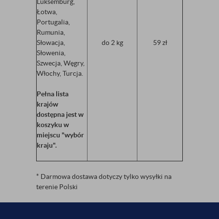
Luksemburg,
Łotwa,
Portugalia,
Rumunia,
Słowacja,
do 2 kg
59 zł
Słowenia,
Szwecja, Węgry,
Włochy, Turcja.
Pełna lista
krajów
dostępna jest w
koszyku w
miejscu "wybór
kraju".
* Darmowa dostawa dotyczy tylko wysyłki na
terenie Polski