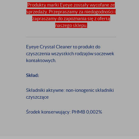
Produkty marki Eyeye zostały wycofane ze
sprzedaży. Przepraszamy za niedogodności i
zapraszamy do zapoznania się z ofertą
naszego sklepu.
Eyeye Crystal Cleaner to produkt do
czyszczenia wszystkich rodzajów soczewek
kontaktowych.
Skład:
Składniki aktywne: non-ionogenic składniki
czyszczące
Środek konserwujący: PHMB 0,002%