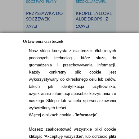
SOCZEWKI I PŁYNY
BEZOKULAROW.PL
BEZOKU
BARNAUX
PRZYSSAWKA DO
KROPLE EYELOVE
SOFLEN
SOCZEWEK
ALOE DROPS - Z
+ EYE
TWARDYCH
ALOESEM I
COMFO
7,99
zł
19,99
zł
63,58
zł
RUMIANKIEM,
DLA ALERGIKÓW
Ustawienia ciasteczek
Nasz sklep korzysta z ciasteczek i/lub innych
podobnych technologii, które służą do
gromadzenia i przechowywania informacji.
Każdy konkretny plik cookie jest
wykorzystywany do określonego celu lub celów,
takich jak identyfikacja użytkownika,
INFORMACJE KONTAKTOWE
uzyskiwanie informacji sposobie korzystania ze
naszego Sklepu lub w celu spersonalizowania
wyświetlanych treści.
Więcej o plikach cookie - '
Informacje
'
KONTAKT
TEL.
Możesz zaakceptować wszystkie pliki cookie
22 113 44 43
klikając 'Akceptuję wszystkie', lub odrzucić pliki