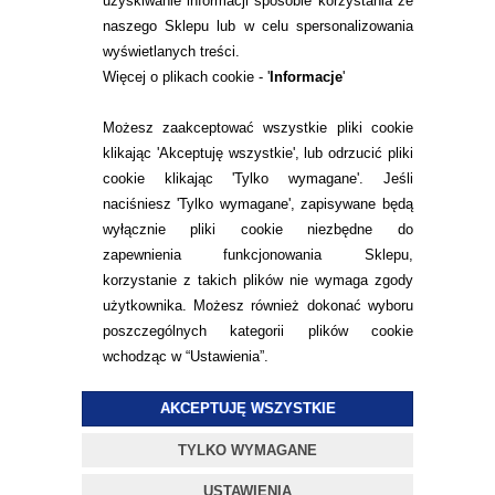
uzyskiwanie informacji sposobie korzystania ze
naszego Sklepu lub w celu spersonalizowania
wyświetlanych treści.
Więcej o plikach cookie - '
Informacje
'
KONTAKT
TEL.
Możesz zaakceptować wszystkie pliki cookie
22 113 44 43
klikając 'Akceptuję wszystkie', lub odrzucić pliki
E-MAIL.
cookie klikając 'Tylko wymagane'. Jeśli
KONTAKT@ALESOCZEWKI.COM
naciśniesz 'Tylko wymagane', zapisywane będą
wyłącznie pliki cookie niezbędne do
ZMIEŃ USTAWIENIA ZGODY NA CIASTECZKA
zapewnienia funkcjonowania Sklepu,
korzystanie z takich plików nie wymaga zgody
użytkownika. Możesz również dokonać wyboru
poszczególnych kategorii plików cookie
wchodząc w “Ustawienia”.
© 2015
ALESOCZEWKI.COM
DOCENIAMY WARTOŚĆ
AKCEPTUJĘ WSZYSTKIE
TWOICH OCZU
PROJEKT I OPROGRAMOWANIE SKLEPU:
EBEXO
TYLKO WYMAGANE
USTAWIENIA