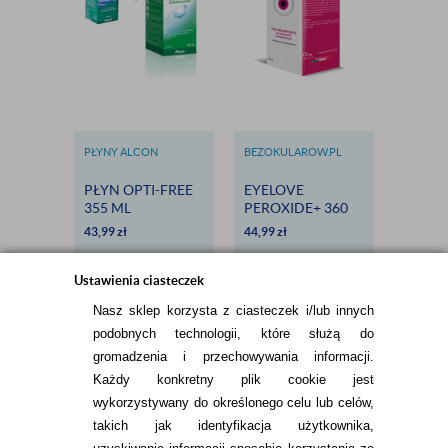
PŁYNY ALCON
BEZOKULAROW.PL
BEZOKU
PŁYN OPTI-FREE
EYELOVE
ZEST
355 ML
PEROXIDE+ 360
TESTOW
ML - PŁYN
SOCZ
43,99
zł
44,99
zł
29,98
zł
OKSYDACYJNY
EYELO
BEZ
EXCLU
KONSERWANTÓW
Ustawienia ciasteczek
Nasz sklep korzysta z ciasteczek i/lub innych
podobnych technologii, które służą do
gromadzenia i przechowywania informacji.
Każdy konkretny plik cookie jest
wykorzystywany do określonego celu lub celów,
takich jak identyfikacja użytkownika,
INFORMACJE KONTAKTOWE