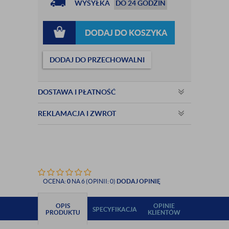
WYSYŁKA
DO 24 GODZIN
DODAJ DO KOSZYKA
DODAJ DO PRZECHOWALNI
DOSTAWA I PŁATNOŚĆ
REKLAMACJA I ZWROT
OCENA:
0
NA 6 (OPINII: 0)
DODAJ OPINIĘ
OPIS
OPINIE
SPECYFIKACJA
PRODUKTU
KLIENTÓW