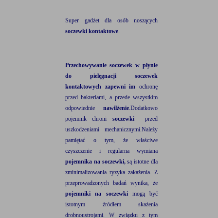
Super gadżet dla osób noszących
soczewki
kontaktowe
.
Przechowywanie soczewek w płynie
do pielęgnacji soczewek
kontaktowych zapewni im
ochronę
przed bakteriami, a przede wszystkim
odpowiednie
nawilżenie
.Dodatkowo
pojemnik chroni
soczewki
przed
uszkodzeniami mechanicznymi.Należy
pamiętać o tym, że właściwe
czyszczenie i regularna wymiana
pojemnika na soczewki,
są istotne dla
zminimalizowania ryzyka zakażenia. Z
przeprowadzonych badań wynika, że
pojemniki na soczewki
mogą być
istotnym źródłem skażenia
drobnoustrojami. W związku z tym