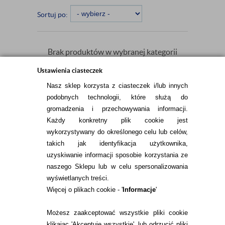
Sortuj po:
Brak produktów w wybranej kategorii
spełniających kryteria wyświetlania.
Ustawienia ciasteczek
Nasz sklep korzysta z ciasteczek i/lub innych
podobnych technologii, które służą do
gromadzenia i przechowywania informacji.
Każdy konkretny plik cookie jest
wykorzystywany do określonego celu lub celów,
takich jak identyfikacja użytkownika,
INFORMACJE KONTAKTOWE
uzyskiwanie informacji sposobie korzystania ze
naszego Sklepu lub w celu spersonalizowania
wyświetlanych treści.
Więcej o plikach cookie - '
Informacje
'
KONTAKT
TEL.
Możesz zaakceptować wszystkie pliki cookie
22 113 44 43
klikając 'Akceptuję wszystkie', lub odrzucić pliki