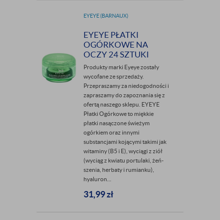
EYEYE (BARNAUX)
EYEYE PŁATKI
OGÓRKOWE NA
OCZY 24 SZTUKI
Produkty marki Eyeye zostały
wycofane ze sprzedaży.
Przepraszamy za niedogodności i
zapraszamy do zapoznania się z
ofertą naszego sklepu. EYEYE
Płatki Ogórkowe to miękkie
płatki nasączone świeżym
ogórkiem oraz innymi
substancjami kojącymi takimi jak
witaminy (B5 i E), wyciągi z ziół
(wyciąg z kwiatu portulaki, żeń-
szenia, herbaty i rumianku),
hyaluron...
31,99
zł