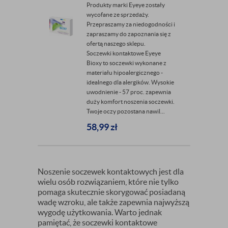
Produkty marki Eyeye zostały
wycofane ze sprzedaży.
Przepraszamy za niedogodności i
zapraszamy do zapoznania się z
ofertą naszego sklepu.
Soczewki kontaktowe Eyeye
Bioxy to soczewki wykonane z
materiału hipoalergicznego -
idealnego dla alergików. Wysokie
uwodnienie - 57 proc. zapewnia
duży komfort noszenia soczewki.
Twoje oczy pozostana nawil...
58,99
zł
Noszenie soczewek kontaktowych jest dla
wielu osób rozwiązaniem, które nie tylko
pomaga skutecznie skorygować posiadaną
wadę wzroku, ale także zapewnia najwyższą
wygodę użytkowania. Warto jednak
pamiętać, że soczewki kontaktowe