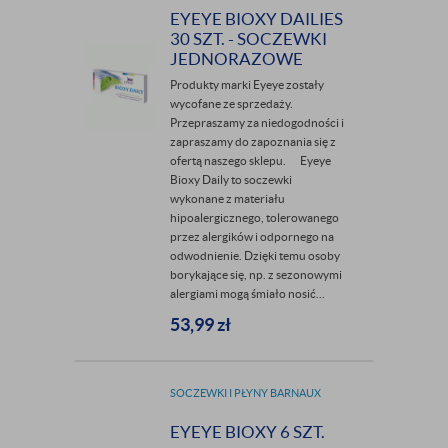
EYEYE BIOXY DAILIES
30 SZT. - SOCZEWKI
JEDNORAZOWE
Produkty marki Eyeye zostały
wycofane ze sprzedaży.
Przepraszamy za niedogodności i
zapraszamy do zapoznania się z
ofertą naszego sklepu. Eyeye
Bioxy Daily to soczewki
wykonane z materiału
hipoalergicznego, tolerowanego
przez alergików i odpornego na
odwodnienie. Dzięki temu osoby
borykające się, np. z sezonowymi
alergiami mogą śmiało nosić...
53,99
zł
SOCZEWKI I PŁYNY BARNAUX
EYEYE BIOXY 6 SZT.