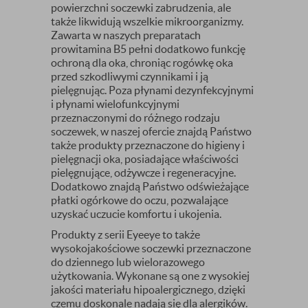
powierzchni soczewki zabrudzenia, ale
także likwidują wszelkie mikroorganizmy.
Zawarta w naszych preparatach
prowitamina B5 pełni dodatkowo funkcję
ochroną dla oka, chroniąc rogówkę oka
przed szkodliwymi czynnikami i ją
pielęgnując. Poza płynami dezynfekcyjnymi
i płynami wielofunkcyjnymi
przeznaczonymi do różnego rodzaju
soczewek, w naszej ofercie znajdą Państwo
także produkty przeznaczone do higieny i
pielęgnacji oka, posiadające właściwości
pielęgnujące, odżywcze i regeneracyjne.
Dodatkowo znajdą Państwo odświeżające
płatki ogórkowe do oczu, pozwalające
uzyskać uczucie komfortu i ukojenia.
Produkty z serii Eyeeye to także
wysokojakościowe soczewki przeznaczone
do dziennego lub wielorazowego
użytkowania. Wykonane są one z wysokiej
jakości materiału hipoalergicznego, dzięki
czemu doskonale nadają się dla alergików.