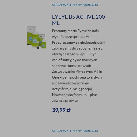
SOCZEWKI I PŁYNY BARNAUX
EYEYE B5 ACTIVE 200
ML
Produkty marki Eyeye zostały
wycofane ze sprzedaży.
Przepraszamy za niedogodności i
zapraszamy do zapoznania się z
ofertą naszego sklepu. Płyn
wielofunkcyjny do twardych
soczewek kontaktowych.
Zastosowanie: Płyn z typu All In
One – pełna ochrona twardych
soczewek (czyszczenie,
dezynfekcja, pielęgnacja)
Nowoczesna formuła – płyn
zawiera prowita...
39,99
zł
SOCZEWKI I PŁYNY BARNAUX