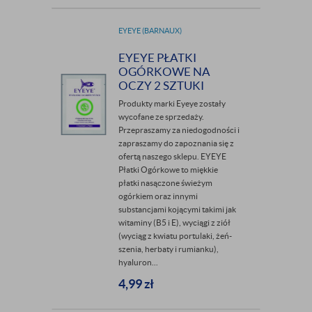
EYEYE (BARNAUX)
EYEYE PŁATKI
OGÓRKOWE NA
OCZY 2 SZTUKI
Produkty marki Eyeye zostały
wycofane ze sprzedaży.
Przepraszamy za niedogodności i
zapraszamy do zapoznania się z
ofertą naszego sklepu. EYEYE
Płatki Ogórkowe to miękkie
płatki nasączone świeżym
ogórkiem oraz innymi
substancjami kojącymi takimi jak
witaminy (B5 i E), wyciągi z ziół
(wyciąg z kwiatu portulaki, żeń-
szenia, herbaty i rumianku),
hyaluron...
4,99
zł