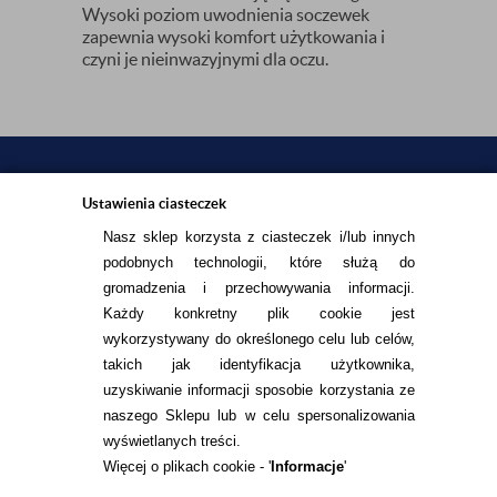
Wysoki poziom uwodnienia soczewek
zapewnia wysoki komfort użytkowania i
czyni je nieinwazyjnymi dla oczu.
Ustawienia ciasteczek
INFORMACJE KONTAKTOWE
Nasz sklep korzysta z ciasteczek i/lub innych
podobnych technologii, które służą do
gromadzenia i przechowywania informacji.
Każdy konkretny plik cookie jest
KONTAKT
wykorzystywany do określonego celu lub celów,
takich jak identyfikacja użytkownika,
TEL.
22 113 44 43
uzyskiwanie informacji sposobie korzystania ze
naszego Sklepu lub w celu spersonalizowania
E-MAIL.
KONTAKT@ALESOCZEWKI.COM
wyświetlanych treści.
Więcej o plikach cookie - '
Informacje
'
ZMIEŃ USTAWIENIA ZGODY NA CIASTECZKA