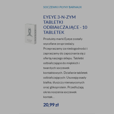
SOCZEWKI I PŁYNY BARNAUX
EYEYE 3-N-ZYM
TABLETKI
ODBIAŁCZAJĄCE - 10
TABLETEK
Produkty marki Eyeye zostały
wycofane ze sprzedaży.
Przepraszamy za niedogodności i
zapraszamy do zapoznania się z
ofertą naszego sklepu. Tabletki
odbiałczające do miękkich i
twardych soczewek
kontaktowych. Działanie tabletek
odbiałczających: Usuwają osady
białka, tłuszczy nienasyconych
oraz glikoprotein. Przedłużają
okres noszenia soczewek
kontak...
20,99
zł