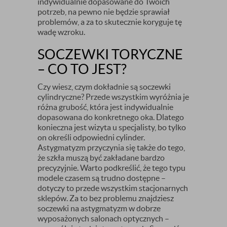
indywidualnie dopasowane do Twoich
potrzeb, na pewno nie będzie sprawiał
problemów, a za to skutecznie koryguje tę
wadę wzroku.
SOCZEWKI TORYCZNE
– CO TO JEST?
Czy wiesz, czym dokładnie są soczewki
cylindryczne? Przede wszystkim wyróżnia je
różna grubość, która jest indywidualnie
dopasowana do konkretnego oka. Dlatego
konieczna jest wizyta u specjalisty, bo tylko
on określi odpowiedni cylinder.
Astygmatyzm przyczynia się także do tego,
że szkła muszą być zakładane bardzo
precyzyjnie. Warto podkreślić, że tego typu
modele czasem są trudno dostępne –
dotyczy to przede wszystkim stacjonarnych
sklepów. Za to bez problemu znajdziesz
soczewki na astygmatyzm w dobrze
wyposażonych salonach optycznych –