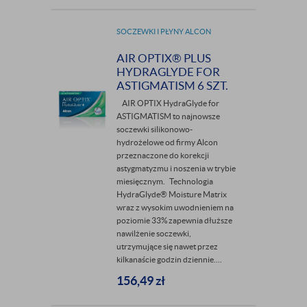
SOCZEWKI I PŁYNY ALCON
AIR OPTIX® PLUS
HYDRAGLYDE FOR
ASTIGMATISM 6 SZT.
AIR OPTIX HydraGlyde for
ASTIGMATISM to najnowsze
soczewki silikonowo-
hydrożelowe od firmy Alcon
przeznaczone do korekcji
astygmatyzmu i noszenia w trybie
miesięcznym. Technologia
HydraGlyde® Moisture Matrix
wraz z wysokim uwodnieniem na
poziomie 33% zapewnia dłuższe
nawilżenie soczewki,
utrzymujące się nawet przez
kilkanaście godzin dziennie....
156,49
zł