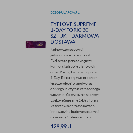
BEZOKULAROW.PL
EYELOVE SUPREME
1-DAY TORIC 30
SZTUK + DARMOWA
DOSTAWA
Najnowsze soczewki
jednodniowe toryczne od
EyeLove to jeszcze większy
komfort i zdrowie dla Twoich
oczu. Poznaj EyeLove Supreme
1-Day Toric i daj swoim oczom
jeszcze więcej wygody oraz
dobrego, niczym niezmąconego
widzenia. Co wyróżnia soczewki
EyeLove Supreme 1-Day Toric?
W soczewkach zastosowano
innowacyjną budowę soczewki
nazywaną Optimized Toric...
129,99
zł