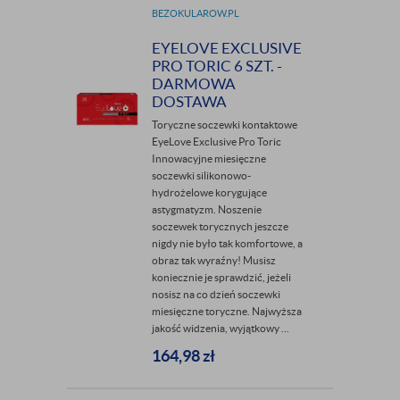
BEZOKULAROW.PL
EYELOVE EXCLUSIVE
PRO TORIC 6 SZT. -
DARMOWA
DOSTAWA
Toryczne soczewki kontaktowe
EyeLove Exclusive Pro Toric
Innowacyjne miesięczne
soczewki silikonowo-
hydrożelowe korygujące
astygmatyzm. Noszenie
soczewek torycznych jeszcze
nigdy nie było tak komfortowe, a
obraz tak wyraźny! Musisz
koniecznie je sprawdzić, jeżeli
nosisz na co dzień soczewki
miesięczne toryczne. Najwyższa
jakość widzenia, wyjątkowy ...
164,98
zł