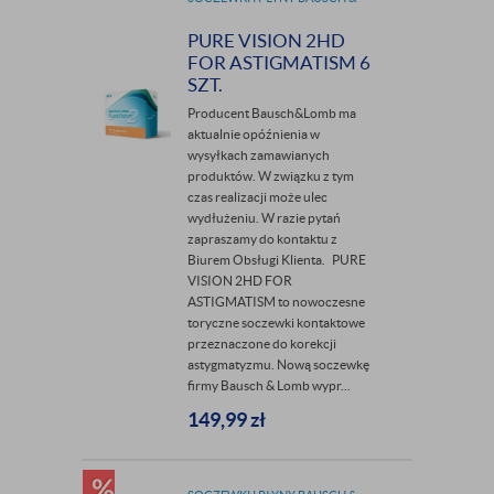
LOMB
PURE VISION 2HD
FOR ASTIGMATISM 6
SZT.
Producent Bausch&Lomb ma
aktualnie opóźnienia w
wysyłkach zamawianych
produktów. W związku z tym
czas realizacji może ulec
wydłużeniu. W razie pytań
zapraszamy do kontaktu z
Biurem Obsługi Klienta. PURE
VISION 2HD FOR
ASTIGMATISM to nowoczesne
toryczne soczewki kontaktowe
przeznaczone do korekcji
astygmatyzmu. Nową soczewkę
firmy Bausch & Lomb wypr...
149,99
zł