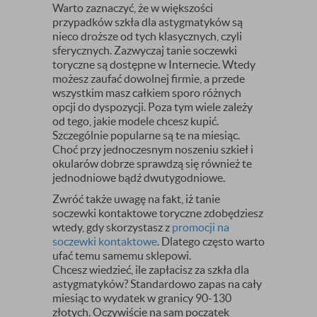
Warto zaznaczyć, że w większości
przypadków szkła dla astygmatyków są
nieco droższe od tych klasycznych, czyli
sferycznych. Zazwyczaj tanie soczewki
toryczne są dostępne w Internecie. Wtedy
możesz zaufać dowolnej firmie, a przede
wszystkim masz całkiem sporo różnych
opcji do dyspozycji. Poza tym wiele zależy
od tego, jakie modele chcesz kupić.
Szczególnie popularne są te na miesiąc.
Choć przy jednoczesnym noszeniu szkieł i
okularów dobrze sprawdzą się również te
jednodniowe bądź dwutygodniowe.
Zwróć także uwagę na fakt, iż tanie
soczewki kontaktowe toryczne zdobędziesz
wtedy, gdy skorzystasz z
promocji na
soczewki kontaktowe
. Dlatego często warto
ufać temu samemu sklepowi.
Chcesz wiedzieć, ile zapłacisz za szkła dla
astygmatyków? Standardowo zapas na cały
miesiąc to wydatek w granicy 90-130
złotych. Oczywiście na sam początek