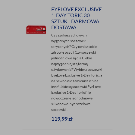
EYELOVE EXCLUSIVE
1-DAY TORIC 30
SZTUK - DARMOWA
DOSTAWA
Czy szukasz zdrowych i
wygodnych soczewek
torycznych? Czy cenisz sobie
zdrowie oczu? Czy soczewki
jednodniowe są dla Ciebie
najwygodniejszą formą
użytkowania? Wybierz soczewki
EyeLove Exclusive 1-Day Toric, a
na pewno nie zamienisz ich na
inne! Jakie są soczewki EyeLove
Exclusive 1-Day Toric? To
nowoczesne jednodniowe
silikonowo-hydrożelowe
soczewki...
119,99
zł