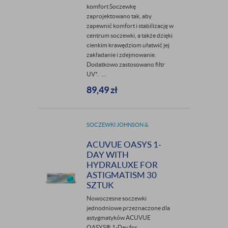
komfort Soczewkę
zaprojektowano tak, aby
zapewnić komfort i stabilizację w
centrum soczewki, a także dzięki
cienkim krawędziom ułatwić jej
zakładanie i zdejmowanie.
Dodatkowo zastosowano filtr
UV*. ...
89,49
zł
SOCZEWKI JOHNSON &
JOHNSON
ACUVUE OASYS 1-
DAY WITH
HYDRALUXE FOR
ASTIGMATISM 30
SZTUK
Nowoczesne soczewki
jednodniowe przeznaczone dla
astygmatyków ACUVUE
OASYS® 1-Day for