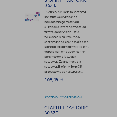
3 SZT.
Biofinity XR Toric to soczewki
kontaktowe wykonane z
nowoczesnego materiału
silikonowo-hydrożelowego od
firmy CooperVision. Dzięki
zwiększeniu zakresu mocy
soczewki te polecane są dla osób,
które do tej pory miały problem z
dopasowaniem odpowiednich
parametrów dla swoich
soczewek. Zakres mocy dla
soczewek Biofinity Toric XR
przedstawia się następując...
169,49
zł
SOCZEWKI COOPER VISION
CLARITI 1 DAY TORIC
30 SZT.