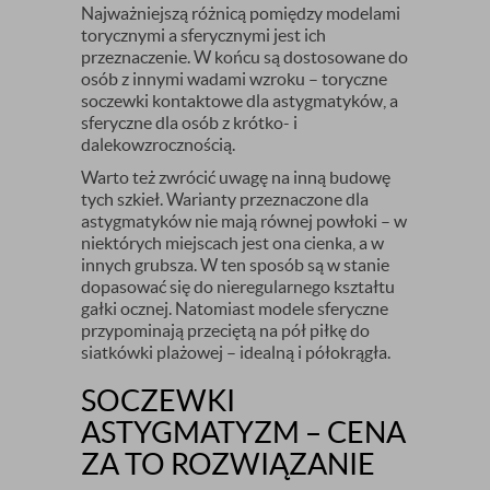
Najważniejszą różnicą pomiędzy modelami
torycznymi a sferycznymi jest ich
przeznaczenie. W końcu są dostosowane do
osób z innymi wadami wzroku – toryczne
soczewki kontaktowe dla astygmatyków, a
sferyczne dla osób z krótko- i
dalekowzrocznością.
Warto też zwrócić uwagę na inną budowę
tych szkieł. Warianty przeznaczone dla
astygmatyków nie mają równej powłoki – w
niektórych miejscach jest ona cienka, a w
innych grubsza. W ten sposób są w stanie
dopasować się do nieregularnego kształtu
gałki ocznej. Natomiast modele sferyczne
przypominają przeciętą na pół piłkę do
siatkówki plażowej – idealną i półokrągła.
SOCZEWKI
ASTYGMATYZM – CENA
ZA TO ROZWIĄZANIE