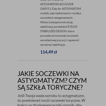
ASTIGMATISM ACUVUE®
OASYS 1-Day for ASTIGMATISM
zostały zaprojektowane z myślą o
wszystkich astygmatykach.
Wykorzystują konstrukcję
stabilizacji powiekami EYELID
STABILIZED DESIGN, która
pozwala utrzymywać soczewki
we właściwej pozycji i zapewnić
wyraźną i stabilną ja...
114,49
zł
JAKIE SOCZEWKI NA
ASTYGMATYZM? CZYM
SĄ SZKŁA TORYCZNE?
Jeśli Twoja wada wzroku to astygmatyzm,
to powinieneś nosić soczewki toryczne. W
końcu są zbudowane w taki sposób, aby