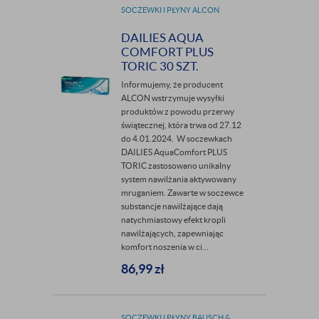
SOCZEWKI I PŁYNY ALCON
DAILIES AQUA
COMFORT PLUS
TORIC 30 SZT.
Informujemy, że producent
ALCON wstrzymuje wysyłki
produktów z powodu przerwy
świątecznej, która trwa od 27.12
do 4.01.2024. W soczewkach
DAILIES AquaComfort PLUS
TORIC zastosowano unikalny
system nawilżania aktywowany
mruganiem. Zawarte w soczewce
substancje nawilżające dają
natychmiastowy efekt kropli
nawilżających, zapewniając
komfort noszenia w ci...
86,99
zł
SOCZEWKI I PŁYNY BAUSCH &