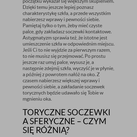
początku wykazał się większym skupieniem.
Dzięki temu jeszcze lepiej poznasz
charakterystykę szkła, a przede wszystkim
nabierzesz wprawy i pewności siebie.
Pamiętaj tylko o tym, żeby mieć czyste
palce, gdy zakładasz soczewki kontaktowe.
Astygmatyzm sprawia też, że istotne jest
umieszczenie szkła w odpowiednim miejscu.
Jeśli Ci to nie wyjdzie za pierwszym razem,
to nie musisz się przejmować. Po prostu
jeszcze raz umyj palce, wysusz je, a
następnie zdejmij szkła, wyczyść je w płynie,
a później z powrotem nałóż na oko. Z
czasem nabierzesz większej wprawy i
pewności siebie, a zakładanie soczewek
torycznych będzie udawało się Tobie w
mgnieniu oka.
TORYCZNE SOCZEWKI
A SFERYCZNE – CZYM
SIĘ RÓŻNIĄ?