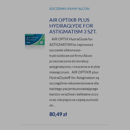
SOCZEWKI I PŁYNY ALCON
AIR OPTIX® PLUS
HYDRAGLYDE FOR
ASTIGMATISM 3 SZT.
AIR OPTIX HydraGlyde for
ASTIGMATISM to najnowsze
soczewki silikonowo-
hydrożelowe od firmy Alcon
przeznaczone do korekcji
astygmatyzmu i noszenia w trybie
miesięcznym. AIR OPTIX® plus
HydraGlyde® for Astigmatism są
szczególnie rekomendowane dla
każdego pacjenta posiadającego
bardzo wrażliwe i delikatne oczy
oraz cierpiące na częstą suchość
ok...
80,49
zł