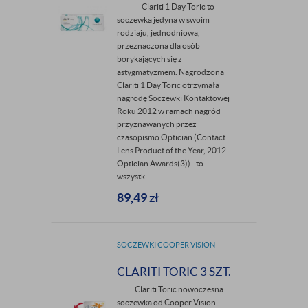
Clariti 1 Day Toric to
soczewka jedyna w swoim
rodziaju, jednodniowa,
przeznaczona dla osób
borykających się z
astygmatyzmem. Nagrodzona
Clariti 1 Day Toric otrzymała
nagrodę Soczewki Kontaktowej
Roku 2012 w ramach nagród
przyznawanych przez
czasopismo Optician (Contact
Lens Product of the Year, 2012
Optician Awards(3)) - to
wszystk...
89,49
zł
SOCZEWKI COOPER VISION
CLARITI TORIC 3 SZT.
Clariti Toric nowoczesna
soczewka od Cooper Vision -