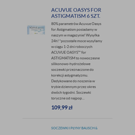
JOHNSON
ACUVUE OASYS FOR
ASTIGMATISM 6 SZT.
80% parametrów Acuvue Oasys
for Astigmatism posiadamy w
naszym w magazynie! Wysyłka
24h! *pozostałe moce wysyłamy
w ciągu 1-2 dni roboczych
ACUVUE OASYS™ for
ASTIGMATISM to nowoczesne
silikonowo-hydrożelowe
soczewki przeznaczone do
korekcji astygmatyzmu.
Dedykowane do noszenia w
trybie dziennym przez okres
dwóch tygodni. Soczewki
toryczne od najpop...
109,99
zł
SOCZEWKI I PŁYNY BAUSCH &
LOMB