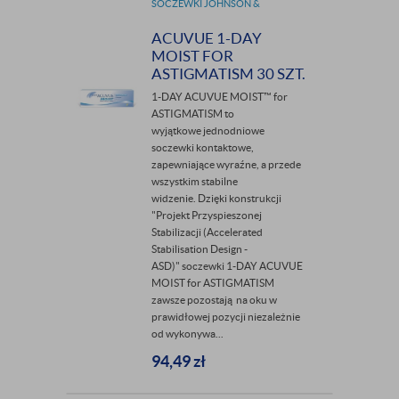
SOCZEWKI JOHNSON &
JOHNSON
ACUVUE 1-DAY
MOIST FOR
ASTIGMATISM 30 SZT.
1-DAY ACUVUE MOIST™ for
ASTIGMATISM to
wyjątkowe jednodniowe
soczewki kontaktowe,
zapewniające wyraźne, a przede
wszystkim stabilne
widzenie. Dzięki konstrukcji
"Projekt Przyspieszonej
Stabilizacji (Accelerated
Stabilisation Design -
ASD)" soczewki 1-DAY ACUVUE
MOIST for ASTIGMATISM
zawsze pozostają na oku w
prawidłowej pozycji niezależnie
od wykonywa...
94,49
zł