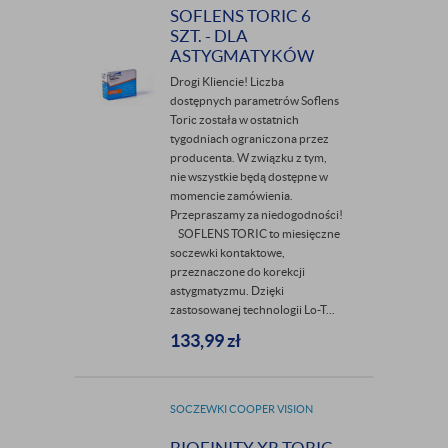
SOFLENS TORIC 6
SZT. - DLA
ASTYGMATYKÓW
Drogi Kliencie! Liczba
dostępnych parametrów Soflens
Toric została w ostatnich
tygodniach ograniczona przez
producenta. W związku z tym,
nie wszystkie będą dostępne w
momencie zamówienia.
Przepraszamy za niedogodności!
SOFLENS TORIC to miesięczne
soczewki kontaktowe,
przeznaczone do korekcji
astygmatyzmu. Dzięki
zastosowanej technologii Lo-T...
133,99
zł
SOCZEWKI COOPER VISION
BIOFINITY XR TORIC