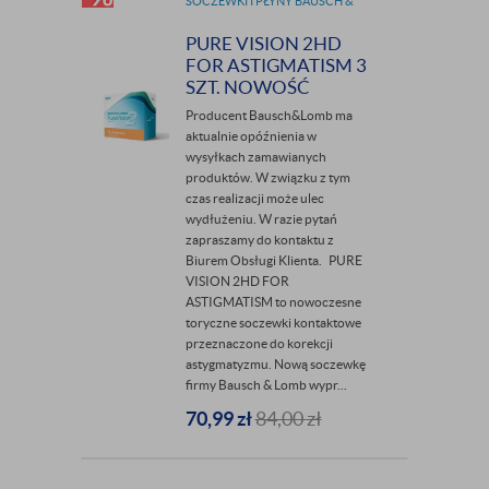
SOCZEWKI I PŁYNY BAUSCH &
LOMB
PURE VISION 2HD
FOR ASTIGMATISM 3
SZT. NOWOŚĆ
Producent Bausch&Lomb ma
aktualnie opóźnienia w
wysyłkach zamawianych
produktów. W związku z tym
czas realizacji może ulec
wydłużeniu. W razie pytań
zapraszamy do kontaktu z
Biurem Obsługi Klienta. PURE
VISION 2HD FOR
ASTIGMATISM to nowoczesne
toryczne soczewki kontaktowe
przeznaczone do korekcji
astygmatyzmu. Nową soczewkę
firmy Bausch & Lomb wypr...
70,99
zł
84,00
zł