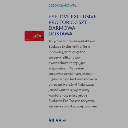
BEZOKULAROW.PL
EYELOVE EXCLUSIVE
PRO TORIC 3 SZT. -
DARMOWA
DOSTAWA
Toryczne soczewki kontaktowe
EyeLove Exclusive Pro Toric
Innowacyjne miesięczne
soczewki silikonowo-
hydrożelowe korygujące
astygmatyzm. Noszenie
soczewek torycznych jeszcze
nigdy nie było tak komfortowe, a
obraz tak wyraźny! Najwyższa
jakość widzenia, wyjątkowy
komfort noszenia Eyelove
Exclusive Pro Toric to toryczna
soczewka o unikatowej budowie.
...
94,99
zł