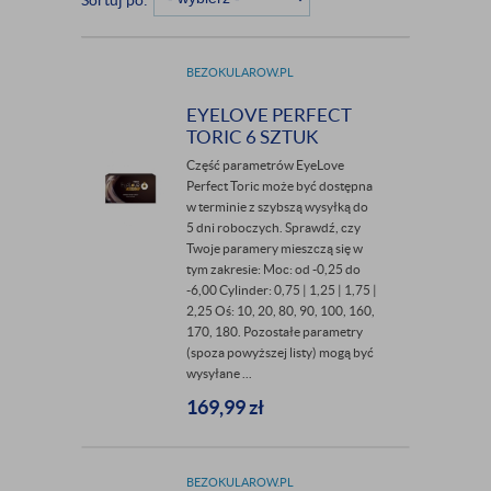
Sortuj po:
BEZOKULAROW.PL
EYELOVE PERFECT
TORIC 6 SZTUK
Część parametrów EyeLove
Perfect Toric może być dostępna
w terminie z szybszą wysyłką do
5 dni roboczych. Sprawdź, czy
Twoje paramery mieszczą się w
tym zakresie: Moc: od -0,25 do
-6,00 Cylinder: 0,75 | 1,25 | 1,75 |
2,25 Oś: 10, 20, 80, 90, 100, 160,
170, 180. Pozostałe parametry
(spoza powyższej listy) mogą być
wysyłane ...
169,99
zł
BEZOKULAROW.PL