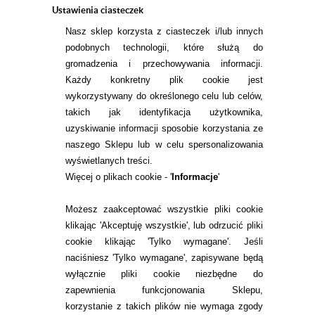
Ustawienia ciasteczek
Nasz sklep korzysta z ciasteczek i/lub innych
podobnych technologii, które służą do
gromadzenia i przechowywania informacji.
Każdy konkretny plik cookie jest
wykorzystywany do określonego celu lub celów,
takich jak identyfikacja użytkownika,
INFORMACJE KONTAKTOWE
uzyskiwanie informacji sposobie korzystania ze
naszego Sklepu lub w celu spersonalizowania
wyświetlanych treści.
Więcej o plikach cookie - '
Informacje
'
KONTAKT
TEL.
Możesz zaakceptować wszystkie pliki cookie
22 113 44 43
klikając 'Akceptuję wszystkie', lub odrzucić pliki
E-MAIL.
cookie klikając 'Tylko wymagane'. Jeśli
KONTAKT@ALESOCZEWKI.COM
naciśniesz 'Tylko wymagane', zapisywane będą
wyłącznie pliki cookie niezbędne do
ZMIEŃ USTAWIENIA ZGODY NA CIASTECZKA
zapewnienia funkcjonowania Sklepu,
korzystanie z takich plików nie wymaga zgody