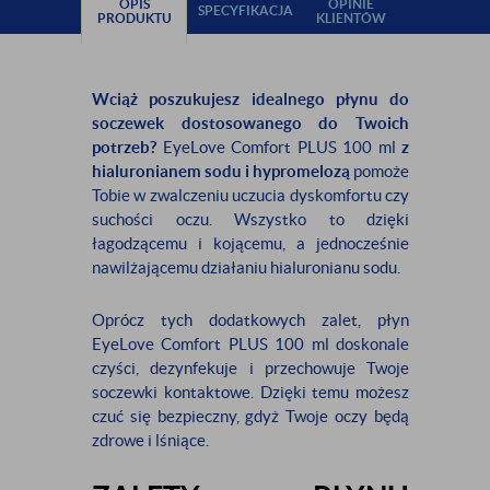
OPIS
OPINIE
SPECYFIKACJA
PRODUKTU
KLIENTÓW
Wciąż poszukujesz idealnego płynu do
soczewek dostosowanego do Twoich
potrzeb?
EyeLove Comfort PLUS 100 ml
z
hialuronianem sodu i hypromelozą
pomoże
Tobie w zwalczeniu uczucia dyskomfortu czy
suchości oczu. Wszystko to dzięki
łagodzącemu i kojącemu, a jednocześnie
nawilżającemu działaniu hialuronianu sodu.
Oprócz tych dodatkowych zalet, płyn
EyeLove Comfort PLUS 100 ml doskonale
czyści, dezynfekuje i przechowuje Twoje
soczewki kontaktowe. Dzięki temu możesz
czuć się bezpieczny, gdyż Twoje oczy będą
zdrowe i lśniące.