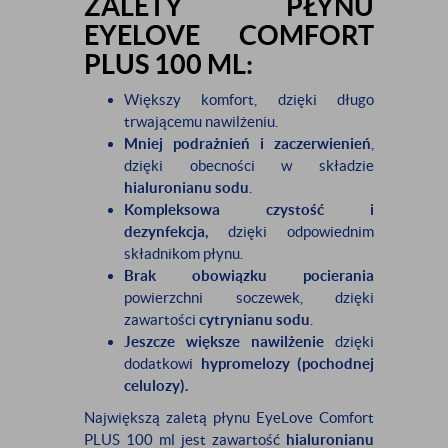
ZALETY PŁYNU
EYELOVE COMFORT
PLUS 100 ML:
Większy komfort, dzięki długo
trwającemu nawilżeniu.
Mniej podrażnień i zaczerwienień
,
dzięki obecności w składzie
hialuronianu sodu
.
Kompleksowa czystość i
dezynfekcja,
dzięki odpowiednim
składnikom płynu.
Brak obowiązku pocierania
powierzchni soczewek, dzięki
zawartości
cytrynianu sodu
.
Jeszcze większe nawilżenie
dzięki
dodatkowi
hypromelozy (pochodnej
celulozy).
Największą zaletą płynu EyeLove Comfort
PLUS 100 ml jest zawartość
hialuronianu