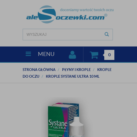
MENU
0
STRONA GŁÓWNA
PŁYNY I KROPLE
KROPLE
DO OCZU
KROPLE SYSTANE ULTRA 10 ML