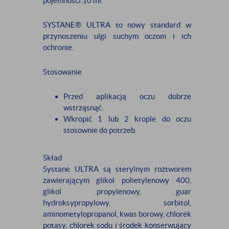
pojemności 10 ml.
SYSTANE® ULTRA to nowy standard w
przynoszeniu ulgi suchym oczom i ich
ochronie.
Stosowanie
Przed aplikacją oczu dobrze
wstrząsnąć.
Wkropić 1 lub 2 krople do oczu
stosownie do potrzeb.
Skład
Systane ULTRA są sterylnym roztworem
zawierającym glikol polietylenowy 400,
glikol propylenowy, guar
hydroksypropylowy, sorbitol,
aminometylopropanol, kwas borowy, chlorek
potasy, chlorek sodu i środek konserwujący