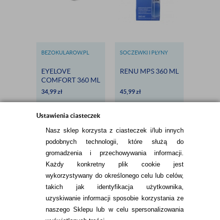
BEZOKULAROW.PL
SOCZEWKI I PŁYNY
BEZOKU
BAUSCH & LOMB
EYELOVE
RENU MPS 360 ML
ZESTA
COMFORT 360 ML
EYELO
- DARMOWA
EXCLU
34,99
zł
45,99
zł
114,98
DOSTAWA
SZT. +
COMF
500 ML
Ustawienia ciasteczek
DARM
Nasz sklep korzysta z ciasteczek i/lub innych
DOST
podobnych technologii, które służą do
gromadzenia i przechowywania informacji.
Każdy konkretny plik cookie jest
wykorzystywany do określonego celu lub celów,
takich jak identyfikacja użytkownika,
INFORMACJE KONTAKTOWE
uzyskiwanie informacji sposobie korzystania ze
naszego Sklepu lub w celu spersonalizowania