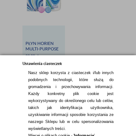
PŁYN HORIEN
MULTI-PURPOSE
500 ML
39,99
zł
Ustawienia ciasteczek
Nasz sklep korzysta z ciasteczek i/lub innych
podobnych technologii, które służą do
gromadzenia i przechowywania informacji.
Każdy konkretny plik cookie jest
wykorzystywany do określonego celu lub celów,
takich jak identyfikacja użytkownika,
INFORMACJE KONTAKTOWE
uzyskiwanie informacji sposobie korzystania ze
naszego Sklepu lub w celu spersonalizowania
wyświetlanych treści.
Więcej o plikach cookie - '
Informacje
'