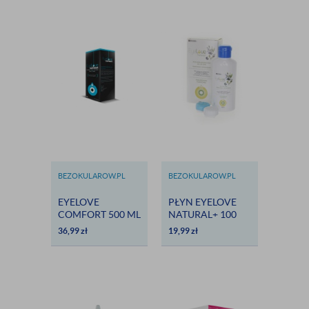
DOSTAWA
BEZOKULAROW.PL
BEZOKULAROW.PL
EYELOVE
PŁYN EYELOVE
COMFORT 500 ML
NATURAL+ 100
- DARMOWA
ML -
36,99
zł
19,99
zł
DOSTAWA
HIALURONIAN I
ALANTOINA