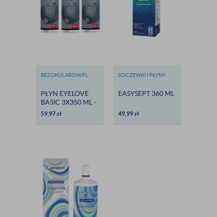
BEZOKULAROW.PL
SOCZEWKI I PŁYNY
BAUSCH & LOMB
PŁYN EYELOVE
EASYSEPT 360 ML
BASIC 3X350 ML -
DARMOWA
59,97
zł
49,99
zł
DOSTAWA