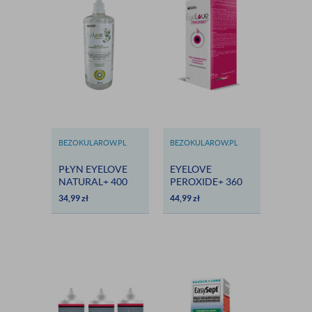
BEZOKULAROW.PL
BEZOKULAROW.PL
PŁYN EYELOVE
EYELOVE
NATURAL+ 400
PEROXIDE+ 360
ML -
ML - PŁYN
34,99
zł
44,99
zł
HIALURONIAN I
OKSYDACYJNY
ALANTOINA
BEZ
KONSERWANTÓW