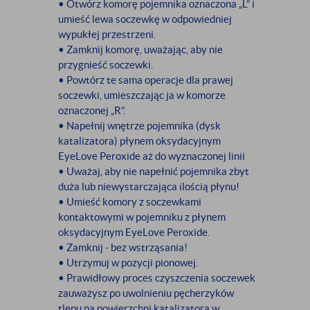
• Otwórz komorę pojemnika oznaczona „L” i
umieść lewa soczewkę w odpowiedniej
wypukłej przestrzeni.
• Zamknij komorę, uważając, aby nie
przygnieść soczewki.
• Powtórz te sama operacje dla prawej
soczewki, umieszczając ja w komorze
oznaczonej „R”.
• Napełnij wnętrze pojemnika (dysk
katalizatora) płynem oksydacyjnym
EyeLove Peroxide aż do wyznaczonej linii
• Uważaj, aby nie napełnić pojemnika zbyt
duża lub niewystarczająca ilością płynu!
• Umieść komory z soczewkami
kontaktowymi w pojemniku z płynem
oksydacyjnym EyeLove Peroxide.
• Zamknij - bez wstrząsania!
• Utrzymuj w pozycji pionowej.
• Prawidłowy proces czyszczenia soczewek
zauważysz po uwolnieniu pęcherzyków
tlenu na powierzchni katalizatora w