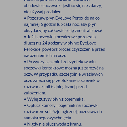
obudowie soczewek; jeśli to się nie zdarzy,
nie używaj produktu.
• Pozostaw płyn EyeLove Peroxide na co
najmniej 6 godzin lub cała noc, aby płyn
oksydacyjny całkowicie się zneutralizował.
• Jeśli soczewki kontaktowe pozostają
dłużej niż 24 godziny w płynie EyeLove
Peroxide, powtórz proces czyszczenia przed
nałożeniem ich na oczu.
• Po wyczyszczeniu i zdezynfekowaniu
soczewki kontaktowe można już założyć na
oczy. W przypadku szczególnie wrażliwych
oczu zaleca się przepłukanie soczewek w
roztworze soli fizjologicznej przed
założeniem.
• Wylej zużyty płyn z pojemnika.
• Opłucz komory i pojemnik na soczewki
roztworem soli fizjologicznej, pozostaw do
samoistnego wyschnięcia.
• Nigdy nie płucz woda z kranu.