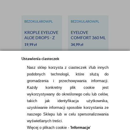
BEZOKULAROW.PL
BEZOKULAROW.PL
BEZOKU
KROPLE EYELOVE
EYELOVE
PURE 
ALOE DROPS - Z
COMFORT 360 ML
6 SZT.
ALOESEM I
- DARMOWA
COMFO
19,99
zł
34,99
zł
85,49
zł
RUMIANKIEM,
DOSTAWA
DLA ALERGIKÓW
Ustawienia ciasteczek
Nasz sklep korzysta z ciasteczek i/lub innych
podobnych technologii, które służą do
gromadzenia i przechowywania informacji.
Każdy konkretny plik cookie jest
wykorzystywany do określonego celu lub celów,
takich jak identyfikacja użytkownika,
INFORMACJE KONTAKTOWE
uzyskiwanie informacji sposobie korzystania ze
naszego Sklepu lub w celu spersonalizowania
wyświetlanych treści.
Więcej o plikach cookie - '
Informacje
'