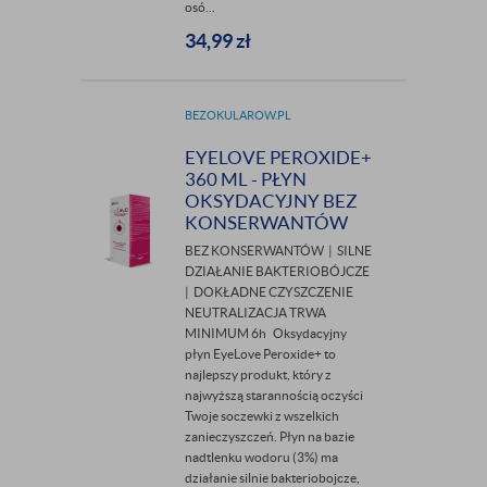
osó...
34,99
zł
BEZOKULAROW.PL
EYELOVE PEROXIDE+
360 ML - PŁYN
OKSYDACYJNY BEZ
KONSERWANTÓW
BEZ KONSERWANTÓW | SILNE
DZIAŁANIE BAKTERIOBÓJCZE
| DOKŁADNE CZYSZCZENIE
NEUTRALIZACJA TRWA
MINIMUM 6h Oksydacyjny
płyn EyeLove Peroxide+ to
najlepszy produkt, który z
najwyższą starannością oczyści
Twoje soczewki z wszelkich
zanieczyszczeń. Płyn na bazie
nadtlenku wodoru (3%) ma
działanie silnie bakteriobojcze,