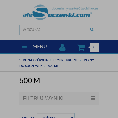
MENU
0
STRONA GŁÓWNA
PŁYNY I KROPLE
PŁYNY
DO SOCZEWEK
500 ML
500 ML
FILTRUJ WYNIKI