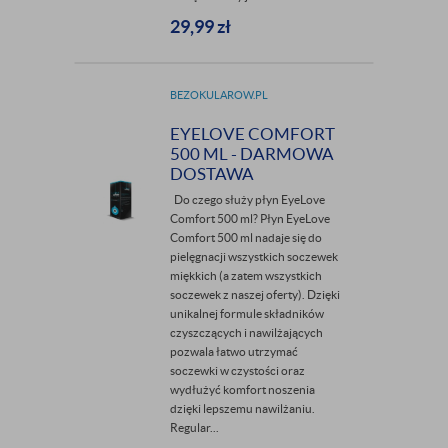
29,99
zł
BEZOKULAROW.PL
EYELOVE COMFORT
500 ML - DARMOWA
DOSTAWA
Do czego służy płyn EyeLove
Comfort 500 ml? Płyn EyeLove
Comfort 500 ml nadaje się do
pielęgnacji wszystkich soczewek
miękkich (a zatem wszystkich
soczewek z naszej oferty). Dzięki
unikalnej formule składników
czyszczących i nawilżających
pozwala łatwo utrzymać
soczewki w czystości oraz
wydłużyć komfort noszenia
dzięki lepszemu nawilżaniu.
Regular...