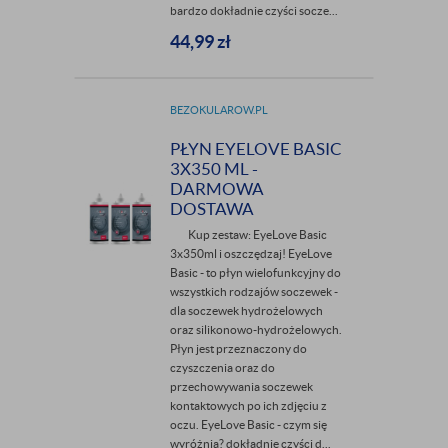
bardzo dokładnie czyści socze...
44,99
zł
BEZOKULAROW.PL
PŁYN EYELOVE BASIC
3X350 ML -
DARMOWA
DOSTAWA
Kup zestaw: EyeLove Basic
3x350ml i oszczędzaj! EyeLove
Basic - to płyn wielofunkcyjny do
wszystkich rodzajów soczewek -
dla soczewek hydrożelowych
oraz silikonowo-hydrożelowych.
Płyn jest przeznaczony do
czyszczenia oraz do
przechowywania soczewek
kontaktowych po ich zdjęciu z
oczu. EyeLove Basic - czym się
wyróżnia? dokładnie czyści d...