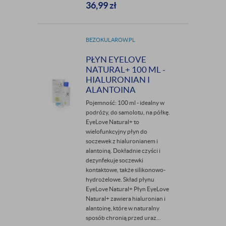
36,99
zł
BEZOKULAROW.PL
PŁYN EYELOVE
NATURAL+ 100 ML -
HIALURONIAN I
ALANTOINA
Pojemność: 100 ml - idealny w
podróży, do samolotu, na półkę.
EyeLove Natural+ to
wielofunkcyjny płyn do
soczewek z hialuronianem i
alantoiną. Dokładnie czyści i
dezynfekuje soczewki
kontaktowe, także silikonowo-
hydrożelowe. Skład płynu
EyeLove Natural+ Płyn EyeLove
Natural+ zawiera hialuronian i
alantoinę, które w naturalny
sposób chronią przed uraz...