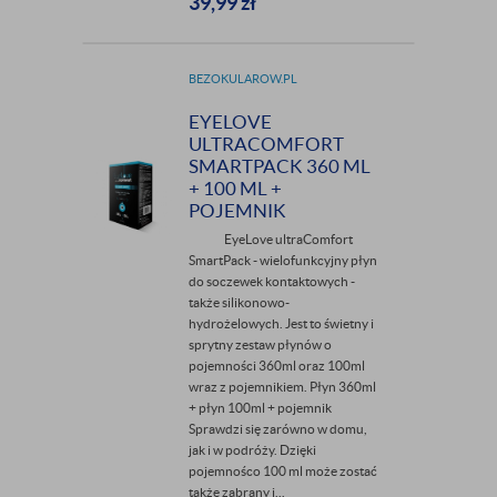
39,99
zł
BEZOKULAROW.PL
EYELOVE
ULTRACOMFORT
SMARTPACK 360 ML
+ 100 ML +
POJEMNIK
EyeLove ultraComfort
SmartPack - wielofunkcyjny płyn
do soczewek kontaktowych -
także silikonowo-
hydrożelowych. Jest to świetny i
sprytny zestaw płynów o
pojemności 360ml oraz 100ml
wraz z pojemnikiem. Płyn 360ml
+ płyn 100ml + pojemnik
Sprawdzi się zarówno w domu,
jak i w podróży. Dzięki
pojemnośco 100 ml może zostać
takżę zabrany j...