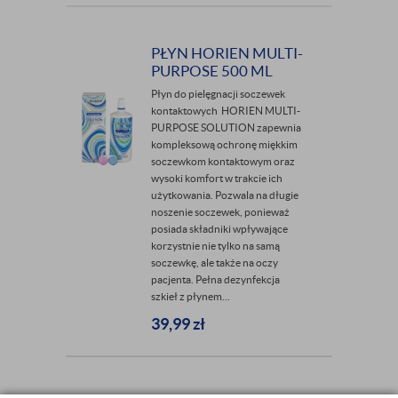
PŁYN HORIEN MULTI-
PURPOSE 500 ML
Płyn do pielęgnacji soczewek
kontaktowych HORIEN MULTI-
PURPOSE SOLUTION zapewnia
kompleksową ochronę miękkim
soczewkom kontaktowym oraz
wysoki komfort w trakcie ich
użytkowania. Pozwala na długie
noszenie soczewek, ponieważ
posiada składniki wpływające
korzystnie nie tylko na samą
soczewkę, ale także na oczy
pacjenta. Pełna dezynfekcja
szkieł z płynem...
39,99
zł