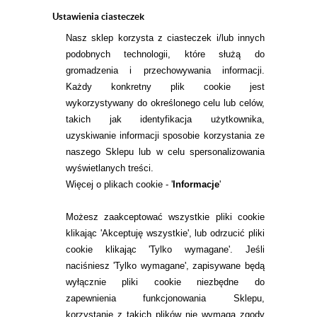
Ustawienia ciasteczek
Nasz sklep korzysta z ciasteczek i/lub innych
podobnych technologii, które służą do
INFORMACJE KONTAKTOWE
gromadzenia i przechowywania informacji.
Każdy konkretny plik cookie jest
wykorzystywany do określonego celu lub celów,
takich jak identyfikacja użytkownika,
KONTAKT
uzyskiwanie informacji sposobie korzystania ze
TEL.
naszego Sklepu lub w celu spersonalizowania
22 113 44 43
wyświetlanych treści.
E-MAIL.
Więcej o plikach cookie - '
Informacje
'
KONTAKT@ALESOCZEWKI.COM
Możesz zaakceptować wszystkie pliki cookie
ZMIEŃ USTAWIENIA ZGODY NA CIASTECZKA
klikając 'Akceptuję wszystkie', lub odrzucić pliki
cookie klikając 'Tylko wymagane'. Jeśli
naciśniesz 'Tylko wymagane', zapisywane będą
wyłącznie pliki cookie niezbędne do
zapewnienia funkcjonowania Sklepu,
korzystanie z takich plików nie wymaga zgody