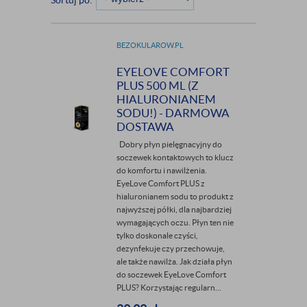
Sortuj po:
BEZOKULAROW.PL
EYELOVE COMFORT
PLUS 500 ML (Z
HIALURONIANEM
SODU!) - DARMOWA
DOSTAWA
Dobry płyn pielęgnacyjny do
soczewek kontaktowych to klucz
do komfortu i nawilżenia.
EyeLove Comfort PLUS z
hialuronianem sodu to produkt z
najwyższej półki, dla najbardziej
wymagających oczu. Płyn ten nie
tylko doskonale czyści,
dezynfekuje czy przechowuje,
ale także nawilża. Jak działa płyn
do soczewek EyeLove Comfort
PLUS? Korzystając regularn...