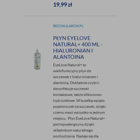
19,99
zł
BEZOKULAROW.PL
PŁYN EYELOVE
NATURAL+ 400 ML -
HIALURONIAN I
ALANTOINA
EyeLove Natural+ to
wielofunkcyjny płyn do
soczewek z hialuronianem i
alantoiną. Dokładnie czyści i
dezynfekuje soczewki
kontaktowe, także silikonowo-
hydrożelowe. W butelkę wpięto
pojemniczek na soczewki, dzięki
czemu masz wszystko w jednym
miejscu. Płyn EyeLove Natural+
jest hipoalergiczny dzięki
składnikom naturalnego
pochodzenia. Nadaje się dla