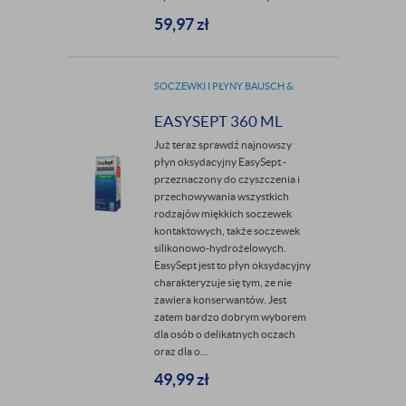
59,97
zł
SOCZEWKI I PŁYNY BAUSCH &
LOMB
EASYSEPT 360 ML
Już teraz sprawdź najnowszy
płyn oksydacyjny EasySept -
przeznaczony do czyszczenia i
przechowywania wszystkich
rodzajów miękkich soczewek
kontaktowych, także soczewek
silikonowo-hydrożelowych.
EasySept jest to płyn oksydacyjny
charakteryzuje się tym, ze nie
zawiera konserwantów. Jest
zatem bardzo dobrym wyborem
dla osób o delikatnych oczach
oraz dla o...
49,99
zł