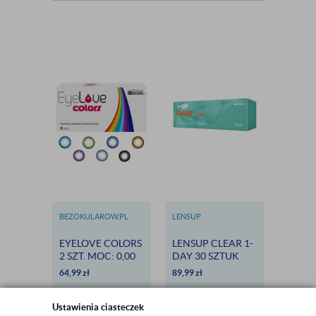
BEZOKULAROW.PL
LENSUP
BEZOKU
EYELOVE COLORS
LENSUP CLEAR 1-
EYELO
2 SZT. MOC: 0,00
DAY 30 SZTUK
PERFE
(PLAN) -
64,99
zł
89,99
zł
114,99
SOCZEWKI
KOLOROWE
Ustawienia ciasteczek