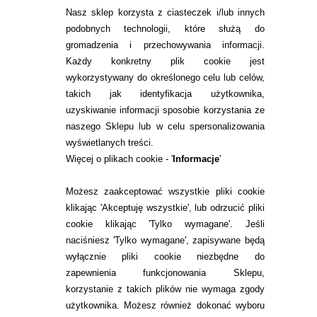
Nasz sklep korzysta z ciasteczek i/lub innych
podobnych technologii, które służą do
gromadzenia i przechowywania informacji.
Każdy konkretny plik cookie jest
wykorzystywany do określonego celu lub celów,
takich jak identyfikacja użytkownika,
INFORMACJE KONTAKTOWE
uzyskiwanie informacji sposobie korzystania ze
naszego Sklepu lub w celu spersonalizowania
wyświetlanych treści.
Więcej o plikach cookie - '
Informacje
'
KONTAKT
TEL.
Możesz zaakceptować wszystkie pliki cookie
22 113 44 43
klikając 'Akceptuję wszystkie', lub odrzucić pliki
E-MAIL.
cookie klikając 'Tylko wymagane'. Jeśli
KONTAKT@ALESOCZEWKI.COM
naciśniesz 'Tylko wymagane', zapisywane będą
wyłącznie pliki cookie niezbędne do
ZMIEŃ USTAWIENIA ZGODY NA CIASTECZKA
zapewnienia funkcjonowania Sklepu,
korzystanie z takich plików nie wymaga zgody
użytkownika. Możesz również dokonać wyboru