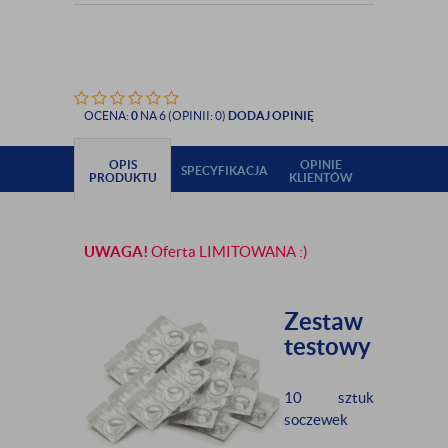
OCENA:
0
NA 6 (OPINII: 0)
DODAJ OPINIĘ
OPIS
OPINIE
SPECYFIKACJA
PRODUKTU
KLIENTÓW
UWAGA!
Oferta LIMITOWANA :)
Zestaw
testowy
10 sztuk
soczewek