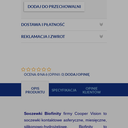
DODAJ DO PRZECHOWALNI
DOSTAWA I PŁATNOŚĆ
REKLAMACJA I ZWROT
OCENA:
0
NA 6 (OPINII: 0)
DODAJ OPINIĘ
OPIS
OPINIE
SPECYFIKACJA
PRODUKTU
KLIENTÓW
Soczewki Biofinity
firmy Cooper Vision to
soczewki kontaktowe asferyczne, miesięczne,
silikonowo-hydrożelowe. Biofinity to