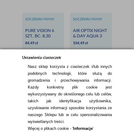
SOCZEWKI I PŁYNY
SOCZEWKI I PŁYNY
BEZOKU
BAUSCH & LOMB
ALCON
PURE VISION 6
AIR OPTIX NIGHT
EYELO
SZT., BC: 8,30
& DAY AQUA 3
COMF
SZT.
2X30 S
84,49
zł
104,49
zł
125,98
DARM
DOST
Ustawienia ciasteczek
Nasz sklep korzysta z ciasteczek i/lub innych
podobnych technologii, które służą do
gromadzenia i przechowywania informacji.
Każdy konkretny plik cookie jest
wykorzystywany do określonego celu lub celów,
takich jak identyfikacja użytkownika,
INFORMACJE KONTAKTOWE
uzyskiwanie informacji sposobie korzystania ze
naszego Sklepu lub w celu spersonalizowania
wyświetlanych treści.
Więcej o plikach cookie - '
Informacje
'
KONTAKT