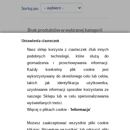
Sortuj po:
Brak produktów w wybranej kategorii
spełniających kryteria wyświetlania.
Ustawienia ciasteczek
Nasz sklep korzysta z ciasteczek i/lub innych
podobnych technologii, które służą do
gromadzenia i przechowywania informacji.
Każdy konkretny plik cookie jest
wykorzystywany do określonego celu lub celów,
takich jak identyfikacja użytkownika,
INFORMACJE KONTAKTOWE
uzyskiwanie informacji sposobie korzystania ze
naszego Sklepu lub w celu spersonalizowania
wyświetlanych treści.
Więcej o plikach cookie - '
Informacje
'
KONTAKT
TEL.
Możesz zaakceptować wszystkie pliki cookie
22 113 44 43
klikając 'Akceptuję wszystkie', lub odrzucić pliki