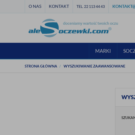
O NAS
KONTAKT
KONTAKT@
TEL. 22 113 44 43
MARKI
SOC
STRONA GŁÓWNA
WYSZUKIWANIE ZAAWANSOWANE
WYS
SZUKA