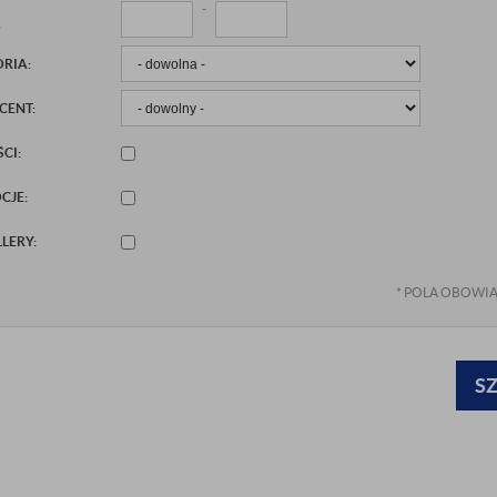
-
O
RIA:
CENT:
CI:
CJE:
LLERY:
*
POLA OBOWI
S