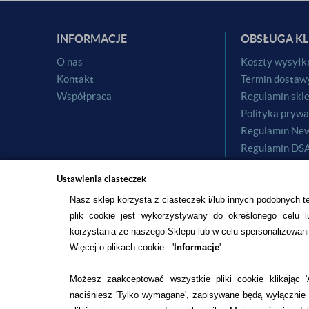
INFORMACJE
OBSŁUGA KL
O nas
Koszty wysyłk
Kontakt
Termin dostaw
Współpraca
Regulamin skl
Polityka prywa
Regulamin New
Regulamin DS
Ustawienia ciasteczek
Nasz sklep korzysta z ciasteczek i/lub innych podobnych t
plik cookie jest wykorzystywany do określonego celu lu
korzystania ze naszego Sklepu lub w celu spersonalizowani
Więcej o plikach cookie - '
Informacje
'
© 2015
ALESOCZEWKI.COM
DOCENIAMY WARTOŚĆ TWOICH O
PROJEKT I OPROGRAMOWANIE SKLEPU:
EBEXO
Możesz zaakceptować wszystkie pliki cookie klikając 'A
naciśniesz 'Tylko wymagane', zapisywane będą wyłącznie p