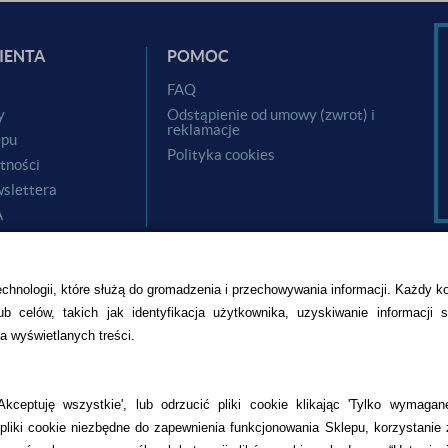
IENTA
POMOC
i
FAQ
y
Odstąpienie od umowy (zwrot) i
reklamacje
epu
Polityka cookies
tności
slettera
A
echnologii, które służą do gromadzenia i przechowywania informacji. Każdy k
b celów, takich jak identyfikacja użytkownika, uzyskiwanie informacji 
a wyświetlanych treści.
CZU
kceptuję wszystkie', lub odrzucić pliki cookie klikając 'Tylko wymagane
liki cookie niezbędne do zapewnienia funkcjonowania Sklepu, korzystanie 