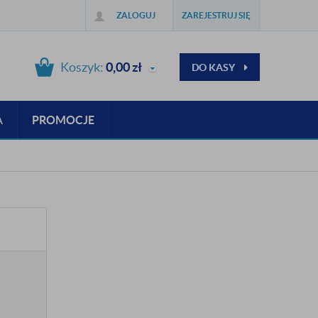
ZALOGUJ
ZAREJESTRUJ SIĘ
Koszyk:
0,00
zł
DO KASY
A
PROMOCJE