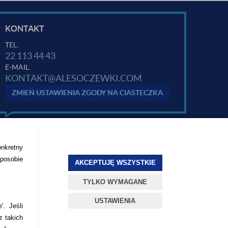
KONTAKT
TEL.
22 113 44 43
E-MAIL.
KONTAKT@ALESOCZEWKI.COM
ZMIEŃ USTAWIENIA ZGODY NA CIASTECZKA
onkretny
sposobie
AKCEPTUJĘ WSZYSTKIE
TYLKO WYMAGANE
USTAWIENIA
'. Jeśli
z takich