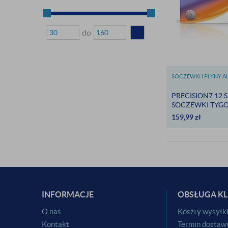
do
SOCZEWKI I PŁYNY 
PRECISION7 12 SZ
SOCZEWKI TYG
159,99
zł
INFORMACJE
OBSŁUGA KL
O nas
Koszty wysyłk
Kontakt
Termin dostaw