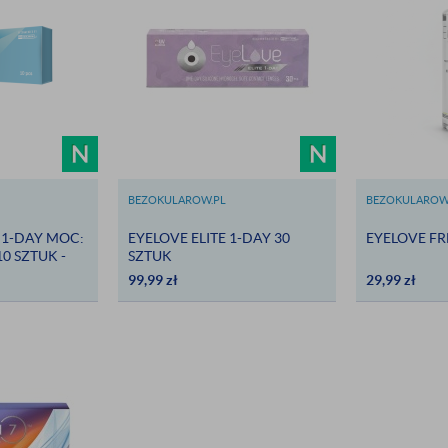
BEZOKULAROW.PL
BEZOKULAROW
 1-DAY MOC:
EYELOVE ELITE 1-DAY 30
EYELOVE FR
10 SZTUK -
SZTUK
OROWE
99,99
zł
29,99
zł