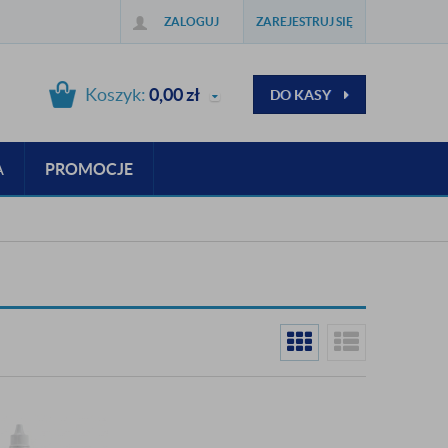
ZALOGUJ
ZAREJESTRUJ SIĘ
Koszyk:
0,00
zł
DO KASY
A
PROMOCJE