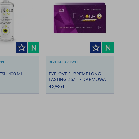
.PL
BEZOKULAROW.PL
ESH 400 ML
EYELOVE SUPREME LONG-
LASTING 3 SZT. - DARMOWA
DOSTAWA
49,99
zł