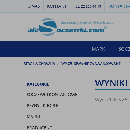
O NAS
KONTAKT
KONTAKT@
TEL. 22 113 44 43
MARKI
SOC
STRONA GŁÓWNA
WYSZUKIWANIE ZAAWANSOWANE
WYNIKI
KATEGORIE
SOCZEWKI KONTAKTOWE
Wynik 1 do 5 z 5
PŁYNY I KROPLE
MARKI
PRODUCENCI