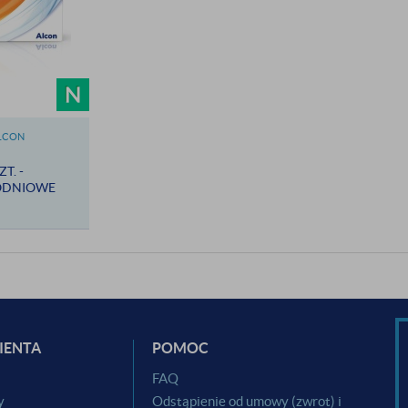
ALCON
T. -
ODNIOWE
IENTA
POMOC
i
FAQ
y
Odstąpienie od umowy (zwrot) i