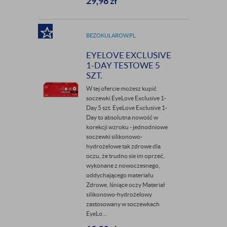
29,98
zł
BEZOKULAROW.PL
EYELOVE EXCLUSIVE
1-DAY TESTOWE 5
SZT.
W tej ofercie możesz kupić
soczewki EyeLove Exclusive 1-
Day 5 szt. EyeLove Exclusive 1-
Day to absolutna nowość w
korekcji wzroku - jednodniowe
soczewki silikonowo-
hydrożelowe tak zdrowe dla
oczu, że trudno sie im oprzeć,
wykonane z nowoczesnego,
oddychającego materiału
Zdrowe, lśniące oczy Materiał
silikonowo-hydrożelowy
zastosowany w soczewkach
EyeLo...