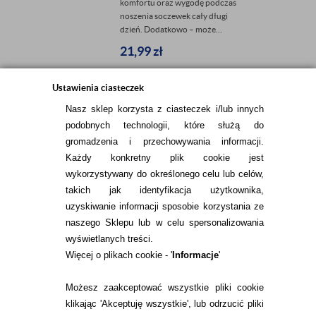
komfortu oraz wygodę podczas
noszenia soczewek cały długi
dzień. Dodatkowo – może...
21,99
zł
Ustawienia ciasteczek
Nasz sklep korzysta z ciasteczek i/lub innych
podobnych technologii, które służą do
gromadzenia i przechowywania informacji.
Każdy konkretny plik cookie jest
wykorzystywany do określonego celu lub celów,
INFORMACJE KONTAKTOWE
takich jak identyfikacja użytkownika,
uzyskiwanie informacji sposobie korzystania ze
naszego Sklepu lub w celu spersonalizowania
KONTAKT
wyświetlanych treści.
Więcej o plikach cookie - '
Informacje
'
TEL.
22 113 44 43
Możesz zaakceptować wszystkie pliki cookie
E-MAIL.
klikając 'Akceptuję wszystkie', lub odrzucić pliki
KONTAKT@ALESOCZEWKI.COM