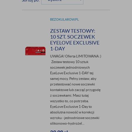
Sortuj po:
BEZOKULAROW.PL
ZESTAW TESTOWY:
10 SZT. SOCZEWEK
EYELOVE EXCLUSIVE
1-DAY
UWAGA! Oferta LIMITOWANA :)
Zestaw testowy 10 sztuk
soczewek jednodniowych
EyeLove Exclusive 1-DAY tej
samej mocy. Pełny zestaw, aby
przetestować nowe soczewki
kontaktowe lub zacząć przygodę
z soczewkami. Masz tutaj
wszystko to, co potrzeba.
EyeLove Exclusive 1-Day to
absolutna nowość w korekcji
wzroku - jednodniowe soczewki
silikonowo-hydrożel...