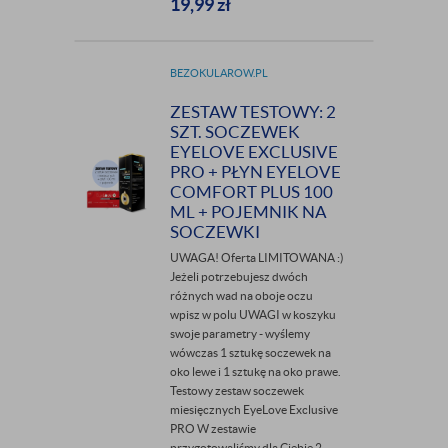
19,99
zł
BEZOKULAROW.PL
ZESTAW TESTOWY: 2
SZT. SOCZEWEK
EYELOVE EXCLUSIVE
PRO + PŁYN EYELOVE
COMFORT PLUS 100
ML + POJEMNIK NA
SOCZEWKI
UWAGA! Oferta LIMITOWANA :)
Jeżeli potrzebujesz dwóch
różnych wad na oboje oczu
wpisz w polu UWAGI w koszyku
swoje parametry - wyślemy
wówczas 1 sztukę soczewek na
oko lewe i 1 sztukę na oko prawe.
Testowy zestaw soczewek
miesięcznych EyeLove Exclusive
PRO W zestawie
przygotowaliśmy dla Ciebie 2