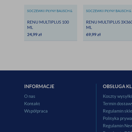
SOCZEWKI I PŁYNY BAUSCH &
SOCZEWKI I PŁYNY BAUSCH &
LOMB
LOMB
RENU MULTIPLUS 100
RENU MULTIPLUS 3X36
ML
ML
24,99
zł
69,99
zł
INFORMACJE
OBSŁUGA KL
O nas
Koszty wysyłk
Kontakt
Termin dostaw
Współpraca
Regulamin skl
Polityka prywa
Regulamin New