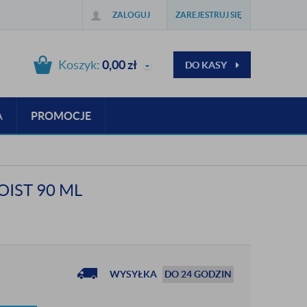
ZALOGUJ
ZAREJESTRUJ SIĘ
Koszyk:
0,00
zł
DO KASY
A
PROMOCJE
IST 90 ML
WYSYŁKA
DO 24 GODZIN