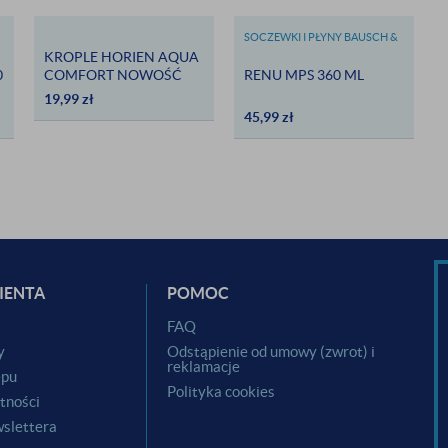
SOCZEWKI I PŁYNY BAUSCH &
KROPLE HORIEN AQUA
LOMB
0
COMFORT NOWOŚĆ
RENU MPS 360 ML
19,99
zł
45,99
zł
IENTA
POMOC
i
FAQ
y
Odstąpienie od umowy (zwrot) i
reklamacje
epu
Polityka cookies
tności
slettera