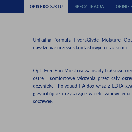
OPIS PRODUKTU
SPECYFIKACJA
OPINIE
Unikalna formuła HydraGlyde Moisture Opt
nawilżenia soczewek kontaktowych oraz komfort o
Opti-Free PureMoist usuwa osady białkowe i red
ostre i komfortowe widzenia przez cały okr
dezynfekcji Polyquad i Aldox wraz z EDTA gwa
grzybobójcze i czyszczące w celu zapewnienia
soczewek.