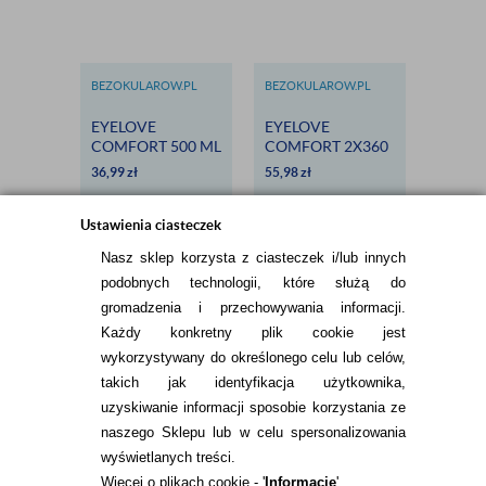
BEZOKULAROW.PL
BEZOKULAROW.PL
PŁYNY 
EYELOVE
EYELOVE
KROPL
COMFORT 500 ML
COMFORT 2X360
ULTRA
- DARMOWA
ML
36,99
zł
55,98
zł
49,99
zł
DOSTAWA
Ustawienia ciasteczek
Nasz sklep korzysta z ciasteczek i/lub innych
podobnych technologii, które służą do
gromadzenia i przechowywania informacji.
Każdy konkretny plik cookie jest
wykorzystywany do określonego celu lub celów,
takich jak identyfikacja użytkownika,
INFORMACJE KONTAKTOWE
uzyskiwanie informacji sposobie korzystania ze
naszego Sklepu lub w celu spersonalizowania
wyświetlanych treści.
Więcej o plikach cookie - '
Informacje
'