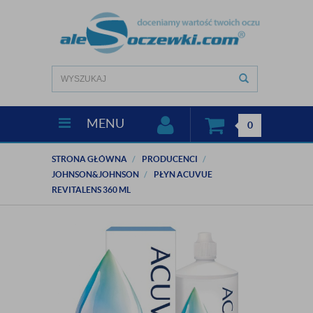
MENU
0
STRONA GŁÓWNA
PRODUCENCI
JOHNSON&JOHNSON
PŁYN ACUVUE
REVITALENS 360 ML