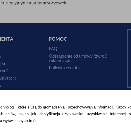
nkurencyjnymi markami soczewek.
IENTA
POMOC
i
FAQ
y
Odstąpienie od umowy (zwrot) i
reklamacje
epu
Polityka cookies
tności
slettera
A
echnologii, które służą do gromadzenia i przechowywania informacji. Każdy k
b celów, takich jak identyfikacja użytkownika, uzyskiwanie informacji 
a wyświetlanych treści.