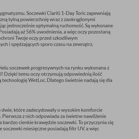
ygmatyzmu. Soczewki Clariti 1-Day Toric zapewniają
czną tylną powierzchnię wraz z zaokrąglonymi
ając jednocześnie optymalną ruchomość. Są wykonane
Posiadają aż 56% uwodnienia, a więc oczy pozostaną
 ochroni Twoje oczy przed szkodliwym
ch i spędzających sporo czasu na zewnątrz.
iewielu soczewek progresywnych na rynku wykonana z
l! Dzięki temu oczy otrzymują odpowiednią ilość
 technologię WetLoc. Dlatego świetnie nadają się dla
się dwie, które zadecydowały o wysokim komforcie
e. Pierwsza z nich odpowiada za świetne nawilżenie
 bardzo cienkie krawędzie soczewki. To przyczynia się
oczewki miesięczne posiadają filtr UV, a więc