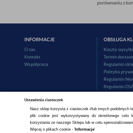
porównaniu z ko
INFORMACJE
OBSŁUGA KL
O nas
Koszty wysyłk
Kontakt
Termin dostaw
Współpraca
Regulamin skl
Polityka prywa
Regulamin New
Regulamin DS
Ustawienia ciasteczek
Nasz sklep korzysta z ciasteczek i/lub innych podobnych t
plik cookie jest wykorzystywany do określonego celu lu
korzystania ze naszego Sklepu lub w celu spersonalizowani
Więcej o plikach cookie - '
Informacje
'