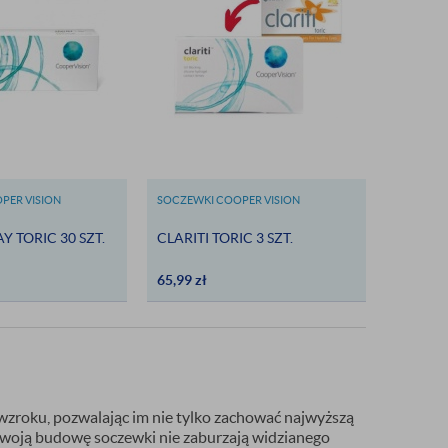
PER VISION
SOCZEWKI COOPER VISION
AY TORIC 30 SZT.
CLARITI TORIC 3 SZT.
65,99
zł
zroku, pozwalając im nie tylko zachować najwyższą
 swoją budowę soczewki nie zaburzają widzianego