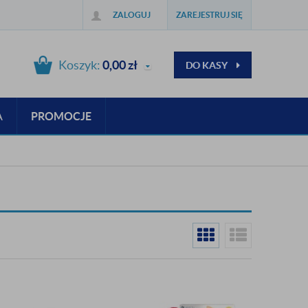
ZALOGUJ
ZAREJESTRUJ SIĘ
Koszyk:
0,00
zł
DO KASY
A
PROMOCJE