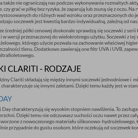
, a także nie ograniczają nas podczas wykonywania rozmaitych a
e, czy grać w piłkę bez ryzyka, że zaparują lub zsuną się z oczu. N
ystosowanych do różnych wad wzroku oraz przeznaczonych do j
zaju soczewek jest kwestią bardzo indywidualną, zależną od nasz
 średniej półki cenowej doskonale sprawdzą się soczewki z serii 
 i w wersji przeznaczonej do wielokrotnego użytku. Soczewki z te
IĘ DO NASZEGO
żelowego, którego użycie pozwala na zachowanie właściwej higien
zczalności tlenu. Dodatkowo zawierają one filtr UVA i UVB, zape
ETTERA
ltrafioletowego.
 CLARITI - RODZAJE
 rabatu
na pierwsze zakupy
ziny Clariti składają się między innymi soczewki jednodniowe i mie
charakteryzuje się innymi zaletami. Dzięki temu każdy jest w stanie
wać informację o:
-DAY
rmowej dostawie
nowościach
1 Day charakteryzują się wysokim stopniem nawilżenia. To zasługa
ierzchni. Dzięki temu nie odczuwasz suchości oczu nawet przez cał
stworzone z nowoczesnego materiału silikonowo-hydrożelowego, kt
zymywanie informacji handlowej drogą elektroniczną na
nie przypadnie do gustu osobom, które oczekują od soczewek komf