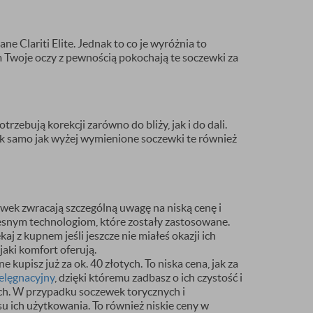
ne Clariti Elite. Jednak to co je wyróżnia to
 Twoje oczy z pewnością pokochają te soczewki za
rzebują korekcji zarówno do bliży, jak i do dali.
ak samo jak wyżej wymienione soczewki te również
wek zwracają szczególną uwagę na niską cenę i
esnym technologiom, które zostały zastosowane.
j z kupnem jeśli jeszcze nie miałeś okazji ich
aki komfort oferują.
e kupisz już za ok. 40 złotych. To niska cena, jak za
ielęgnacyjny
, dzięki któremu zadbasz o ich czystość i
ch. W przypadku soczewek torycznych i
u ich użytkowania. To również niskie ceny w