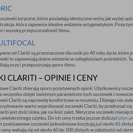
ORIC
oczewki toryczne, które posiadają identyczne cechy jak wyżej opisa
rukcja, która zapewnia idealne widzenie astygmatykom. Poza tym
e i wysoką przepuszczalność tlenu.
ULTIFOCAL
ne od Clariti są przeznaczone dla osób po 40 roku życia, które pot
ewki te zapewniają dobre widzenie w odległościach pośrednich. T
żają oczy i przepuszczają sporo tlenu.
 CLARITI – OPINIE I CENY
we Clariti zbierają sporo pozytywnych opinii. Użytkownicy socze
To wszystko dzięki świetnym parametrom tych soczewek i nowocz
wki Clariti są naprawdę komfortowe w noszeniu. Dlatego nie zwleka
cydowanie warto wypróbować soczewki Clariti, by przekonać się j
iti jest dość niska, jak na ilość zalet. Sferyczne soczewki miesięczn
ą wielokrotnego użytku. Do ich ceny trzeba jeszcze doliczyć
płyn p
st podstawowe soczewki jednodniowe kosztują już około 65 złoty
ceny wahają się od około 60 do 100 złotych w zależności od okres