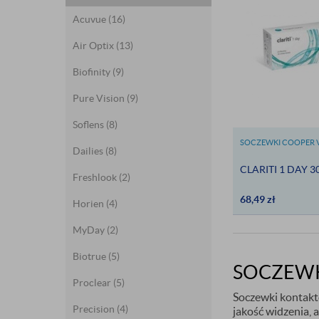
Acuvue
(16)
Air Optix
(13)
Biofinity
(9)
Pure Vision
(9)
Soflens
(8)
SOCZEWKI COOPER V
Dailies
(8)
CLARITI 1 DAY 30
Freshlook
(2)
68,49
zł
Horien
(4)
MyDay
(2)
Biotrue
(5)
SOCZEWK
Proclear
(5)
Soczewki kontakt
Precision
(4)
jakość widzenia, 