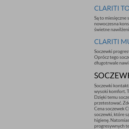
CLARITI T
Są to miesięczne s
nowoczesna konst
świetne nawilżeni
CLARITI M
Soczewki progresyw
Oprócz tego socz
długotrwale nawil
SOCZEWKI
Soczewki kontakto
wysoki komfort. 
Dzięki temu socze
przetestować. Zde
Cena soczewek Clar
soczewki, które s
higienę. Natomia
progresywnych te 