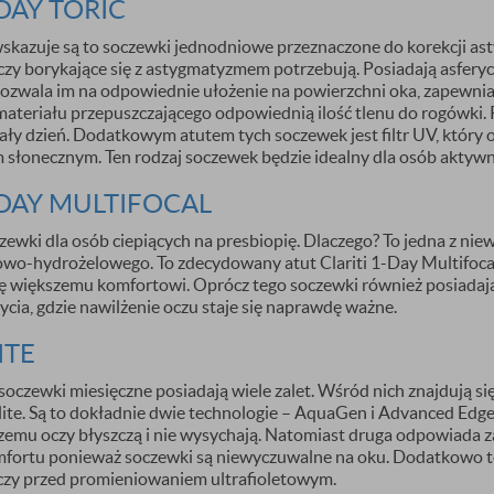
-DAY TORIC
ZAPISZ SIĘ
skazuje są to soczewki jednodniowe przeznaczone do korekcji ast
czy borykające się z astygmatyzmem potrzebują. Posiadają asfery
pozwala im na odpowiednie ułożenie na powierzchni oka, zapewni
bjętych promocją oraz produktów z wyprzedaży.
ateriału przepuszczającego odpowiednią ilość tlenu do rogówki. 
ały dzień. Dodatkowym atutem tych soczewek jest filtr UV, który
słonecznym. Ten rodzaj soczewek będzie idealny dla osób aktywny
-DAY MULTIFOCAL
zewki dla osób ciepiących na presbiopię. Dlaczego? To jedna z n
nowo-hydrożelowego. To zdecydowany atut Clariti 1-Day Multifoca
ię większemu komfortowi. Oprócz tego soczewki również posiadają
ycia, gdzie nawilżenie oczu staje się naprawdę ważne.
ITE
 soczewki miesięczne posiadają wiele zalet. Wśród nich znajdują 
Elite. Są to dokładnie dwie technologie – AquaGen i Advanced Edg
czemu oczy błyszczą i nie wysychają. Natomiast druga odpowiada za
fortu ponieważ soczewki są niewyczuwalne na oku. Dodatkowo te s
czy przed promieniowaniem ultrafioletowym.