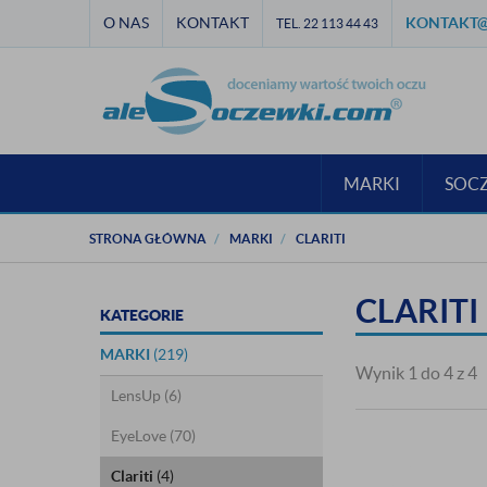
O NAS
KONTAKT
KONTAKT@
TEL. 22 113 44 43
MARKI
SOC
STRONA GŁÓWNA
MARKI
CLARITI
CLARITI
KATEGORIE
MARKI
(219)
Wynik 1 do 4 z 4
LensUp
(6)
EyeLove
(70)
Clariti
(4)