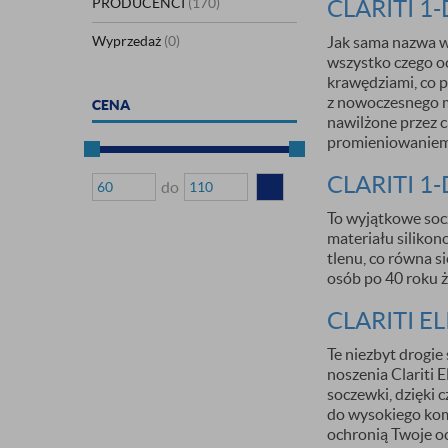
PRODUCENCI
(170)
CLARITI 1
Wyprzedaż
(0)
Jak sama nazwa w
wszystko czego o
krawędziami, co 
* Nie dotyczy produktów o
z nowoczesnego m
CENA
nawilżone przez c
promieniowaniem 
CLARITI 1
do
To wyjątkowe soc
materiału siliko
tlenu, co równa s
osób po 40 roku ż
CLARITI EL
Te niezbyt drogie
noszenia Clariti 
soczewki, dzięki 
do wysokiego kom
ochronią Twoje o