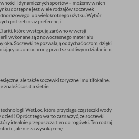
ktywności i dynamicznych sportów – możemy w nich
a rynku dostępne jest wiele rodzajów soczewek
ednorazowego lub wielokrotnego użytku. Wybór
ych potrzeb oraz preferencji.
Clariti, które występują zarówno w wersji
j serii wykonane są z nowoczesnego materiału
zamknij
y oka. Soczewki te pozwalają oddychać oczom, dzięki
wniający oczom ochronę przed szkodliwym działaniem
sięczne, ale także soczewki toryczne i multifokalne.
 znaleźć coś dla siebie.
 technologii WetLoc, która przyciąga cząsteczki wody
y dzień! Oprócz tego warto zaznaczyć, że soczewki
óry idealnie przepuszcza tlen do rogówki. Ten rodzaj
ortu, ale nie za wysoką cenę.