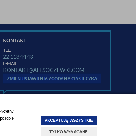
KONTAKT
TEL.
22 113 44 43
E-MAIL.
KONTAKT@ALESOCZEWKI.COM
ZMIEŃ USTAWIENIA ZGODY NA CIASTECZKA
onkretny
sposobie
AKCEPTUJĘ WSZYSTKIE
TYLKO WYMAGANE