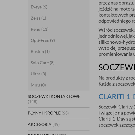
przez nas obrazu
Eyeye
(6)
jeździć na motorz
kontaktowych prz
Zeiss
(1)
odpowiedniego rod
Renu
(11)
Wśród soczewek ze
jednodniowej, jak
ZAPISZ S
Opti-Free
(9)
silikonowo-hydro
wysokiej przepus
NEWSL
Boston
(1)
promieniowania u
Solo Care
(8)
SOCZEWKI
i odbierz
5%
Ultra
(3)
Na produkty z rod
Każda z soczewek 
Miru
(0)
Będziesz otrzymy
CLARITI 1
SOCZEWKI KONTAKTOWE
(148)
promocjach
da
Soczewki Clarity 
i wiąże je na pow
PŁYNY I KROPLE
(63)
Clariti 1-Day są 
Wyrażam zgodę na otr
AKCESORIA
(49)
soczewek szczegól
podany adres e-mail