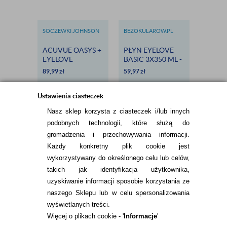
SOCZEWKI JOHNSON
BEZOKULAROW.PL
SOCZEW
& JOHNSON
VISION
ACUVUE OASYS +
PŁYN EYELOVE
BIOFIN
EYELOVE
BASIC 3X350 ML -
EYELO
COMFORT 360 ML
DARMOWA
COMFO
89,99
zł
59,97
zł
102,98
DOSTAWA
Ustawienia ciasteczek
Nasz sklep korzysta z ciasteczek i/lub innych
podobnych technologii, które służą do
gromadzenia i przechowywania informacji.
Każdy konkretny plik cookie jest
wykorzystywany do określonego celu lub celów,
takich jak identyfikacja użytkownika,
INFORMACJE KONTAKTOWE
uzyskiwanie informacji sposobie korzystania ze
naszego Sklepu lub w celu spersonalizowania
wyświetlanych treści.
Więcej o plikach cookie - '
Informacje
'
KONTAKT