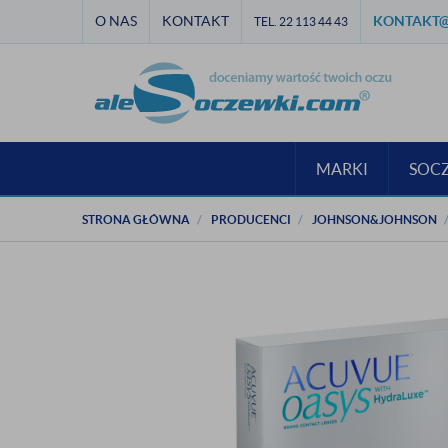
O NAS
KONTAKT
KONTAKT@
TEL. 22 113 44 43
MARKI
SOC
STRONA GŁÓWNA
PRODUCENCI
JOHNSON&JOHNSON