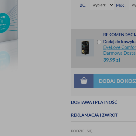
BC:
Moc:
REKOMENDACJ
Dodaj do koszyka
EyeLove Comfort
Darmowa Dost
39,99
zł
DODAJ DO KOS
DOSTAWA I PŁATNOŚĆ
REKLAMACJA I ZWROT
PODZIEL SIĘ: