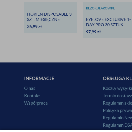
BEZOKULAROW.PL
HORIEN DISPOSABLE 3
SZT. MIESIĘCZNE
EYELOVE EXCLUSIVE 1-
DAY PRO 30 SZTUK
36,99
zł
97,99
zł
INFORMACJE
OBSŁUGA KL
O nas
Koszty wysyłk
Kontakt
Termin dostaw
Współpraca
Regulamin skl
Polityka prywa
Regulamin New
Regulamin DS