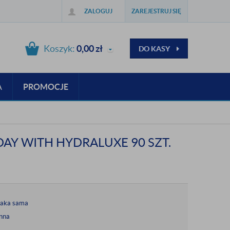
ZALOGUJ
ZAREJESTRUJ SIĘ
Koszyk:
0,00
zł
DO KASY
A
PROMOCJE
AY WITH HYDRALUXE 90 SZT.
taka sama
nna