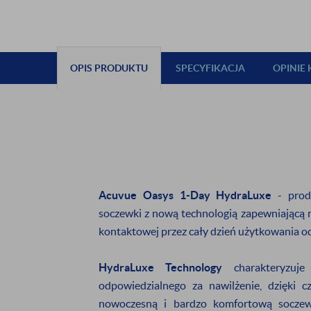
OPIS PRODUKTU
SPECYFIKACJA
OPINIE
ZAPISZ S
NEWSL
Acuvue Oasys 1-Day HydraLuxe
- prod
soczewki z nową technologią zapewniającą 
kontaktowej przez cały dzień użytkowania o
i odbierz
5%
HydraLuxe Technology
charakteryzuje 
odpowiedzialnego za nawilżenie, dzięki 
Będziesz otrzymy
nowoczesną i bardzo komfortową soczewk