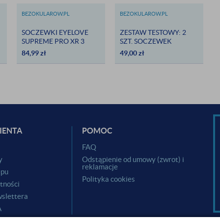
BEZOKULAROW.PL
BEZOKULAROW.PL
SOCZEWKI EYELOVE
ZESTAW TESTOWY: 2
SUPREME PRO XR 3
SZT. SOCZEWEK
SZTUKI - WYSOKIE
EYELOVE EXCLUSIVE
84,99
zł
49,00
zł
MOCE
PRO + PŁYN EYELOVE
COMFORT PLUS 100 ML
+ POJEMNIK NA
SOCZEWKI
IENTA
POMOC
i
FAQ
y
Odstąpienie od umowy (zwrot) i
reklamacje
epu
Polityka cookies
tności
slettera
A