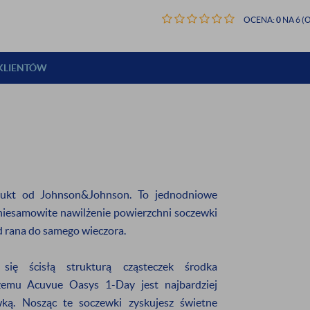
OCENA:
0
NA 6 (O
 KLIENTÓW
IĘ DO NASZEGO
ETTERA
ukt od Johnson&Johnson. To jednodniowe
niesamowite nawilżenie powierzchni soczewki
d rana do samego wieczora.
 rabatu
na pierwsze zakupy
się ścisłą strukturą cząsteczek środka
czemu Acuvue Oasys 1-Day jest najbardziej
wać informację o:
ą. Nosząc te soczewki zyskujesz świetne