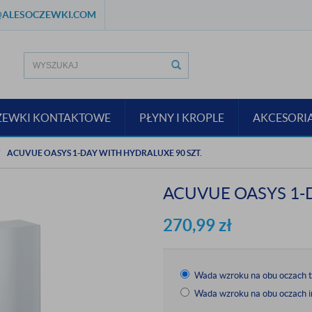
ALESOCZEWKI.COM
ZEWKI KONTAKTOWE
PŁYNY I KROPLE
AKCESORI
ACUVUE OASYS 1-DAY WITH HYDRALUXE 90 SZT.
ACUVUE OASYS 1-D
270,99
zł
Wada wzroku na obu oczach 
Wada wzroku na obu oczach i