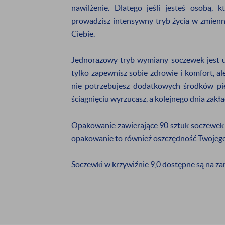
promocjach
da
nawilżenie. Dlatego jeśli jesteś osobą
prowadzisz intensywny tryb życia w zmienn
Ciebie.
Wyrażam zgodę na otr
podany adres e-mail
Jednorazowy tryb wymiany soczewek jest 
tylko zapewnisz sobie zdrowie i komfort, 
nie potrzebujesz dodatkowych środków pi
ściagnięciu wyrzucasz, a kolejnego dnia zakł
* Nie dotyczy produktów o
Opakowanie zawierające 90 sztuk soczewek 
opakowanie to również oszczędność Twojego 
Soczewki w krzywiźnie 9,0 dostępne są na za