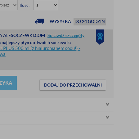
Ilość:
WYSYŁKA
DO 24 GODZIN
A ALESOCZEWKI.COM
Sprawdź szczegóły
 najlepszy płyn do Twoich soczewek:
 PLUS 500 ml (z hialuronianem sodu!) -
awa
ZYKA
DODAJ DO PRZECHOWALNI