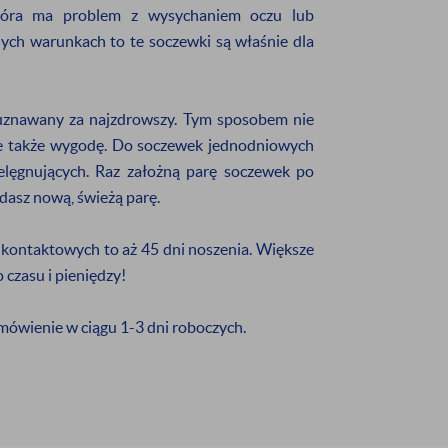
rmowej dostawie
nowościach
, która ma problem z wysychaniem oczu lub
ych warunkach to te soczewki są właśnie dla
zymywanie informacji handlowej drogą elektroniczną na
uznawany za najzdrowszy. Tym sposobem nie
ZAPISZ SIĘ
ale także wygodę. Do soczewek jednodniowych
elęgnujących. Raz założną parę soczewek po
adasz nową, świeżą parę.
bjętych promocją oraz produktów z wyprzedaży.
kontaktowych to aż 45 dni noszenia. Większe
czasu i pieniędzy!
mówienie w ciągu 1-3 dni roboczych.