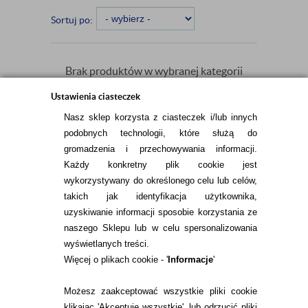
Sortuj po:
Brak produktów w wybranej kategorii
spełniających kryteria wyświetlania.
Ustawienia ciasteczek
Nasz sklep korzysta z ciasteczek i/lub innych
podobnych technologii, które służą do
gromadzenia i przechowywania informacji.
Każdy konkretny plik cookie jest
wykorzystywany do określonego celu lub celów,
takich jak identyfikacja użytkownika,
INFORMACJE KONTAKTOWE
uzyskiwanie informacji sposobie korzystania ze
naszego Sklepu lub w celu spersonalizowania
wyświetlanych treści.
Więcej o plikach cookie - '
Informacje
'
KONTAKT
TEL.
Możesz zaakceptować wszystkie pliki cookie
22 113 44 43
klikając 'Akceptuję wszystkie', lub odrzucić pliki