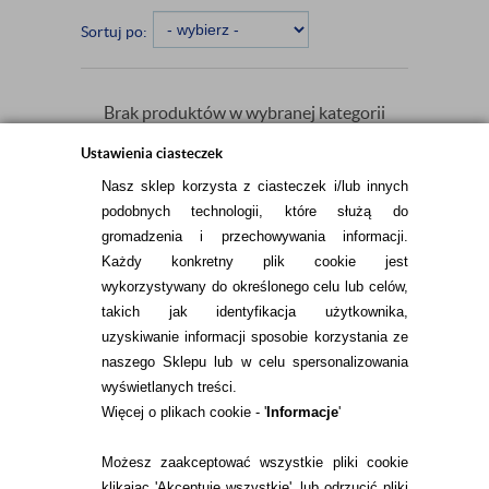
Sortuj po:
Brak produktów w wybranej kategorii
spełniających kryteria wyświetlania.
Ustawienia ciasteczek
Nasz sklep korzysta z ciasteczek i/lub innych
podobnych technologii, które służą do
gromadzenia i przechowywania informacji.
Każdy konkretny plik cookie jest
wykorzystywany do określonego celu lub celów,
takich jak identyfikacja użytkownika,
INFORMACJE KONTAKTOWE
uzyskiwanie informacji sposobie korzystania ze
naszego Sklepu lub w celu spersonalizowania
wyświetlanych treści.
Więcej o plikach cookie - '
Informacje
'
KONTAKT
TEL.
Możesz zaakceptować wszystkie pliki cookie
22 113 44 43
klikając 'Akceptuję wszystkie', lub odrzucić pliki