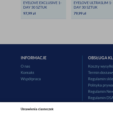
EYELOVE EXCLUSIVE 1-
EYELOVE ULTRASLIM 1-
DAY 30 SZTUK
DAY 30 SZTUK
97,99
zł
79,99
zł
INFORMACJE
OBSŁUGA KL
O nas
Koszty wysyłk
Kontakt
Termin dostaw
Współpraca
Regulamin skl
Polityka prywa
Regulamin New
Regulamin DS
Ustawienia ciasteczek