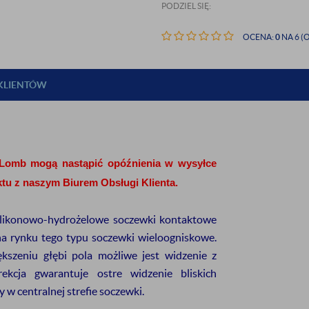
PODZIEL SIĘ:
OCENA:
0
NA 6 (O
 KLIENTÓW
IĘ DO NASZEGO
&Lomb mogą nastąpić opóźnienia w wysyłce
ETTERA
tu z naszym Biurem Obsługi Klienta.
 rabatu
na pierwsze zakupy
ilikonowo-hydrożelowe
soczewki kontaktowe
 na rynku tego typu soczewki wieloogniskowe.
ększeniu głębi pola możliwe jest widzenie z
wać informację o:
ekcja gwarantuje ostre widzenie bliskich
w centralnej strefie soczewki.
rmowej dostawie
nowościach