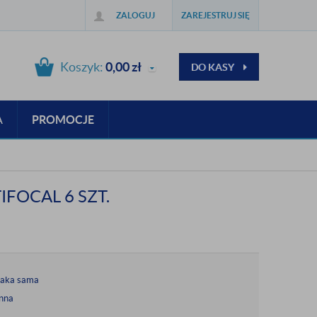
ZALOGUJ
ZAREJESTRUJ SIĘ
Koszyk:
0,00
zł
DO KASY
A
PROMOCJE
IFOCAL 6 SZT.
taka sama
nna