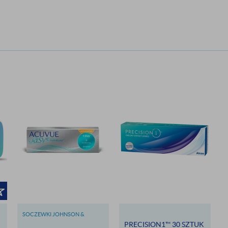
SOCZEWKI JOHNSON &
JOHNSON
PRECISION1™ 30 SZTUK