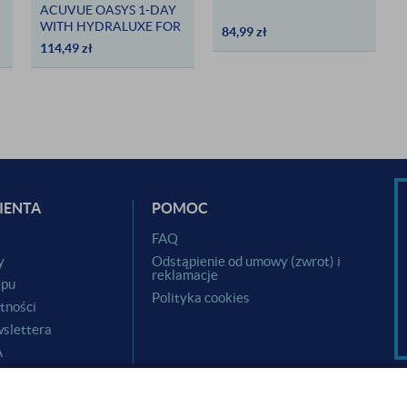
ACUVUE OASYS 1-DAY
WITH HYDRALUXE FOR
84,99
zł
ASTIGMATISM 30 SZTUK
114,49
zł
IENTA
POMOC
i
FAQ
y
Odstąpienie od umowy (zwrot) i
reklamacje
epu
Polityka cookies
tności
slettera
A