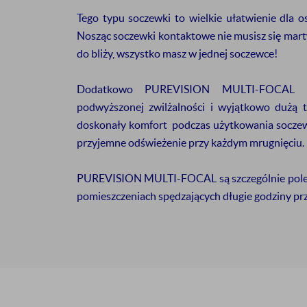
Tego typu soczewki to wielkie ułatwienie dla o
Wyrażam zgodę na otr
Nosząc soczewki kontaktowe nie musisz się martwi
podany adres e-mail
do bliży, wszystko masz w jednej soczewce!
Dodatkowo
PUREVISION MULTI-FOCAL po
podwyższonej zwilżalności i wyjątkowo dużą 
* Nie dotyczy produktów o
doskonały komfort podczas użytkowania soczewe
przyjemne odświeżenie przy każdym mrugnięciu.
PUREVISION MULTI-FOCAL są szczególnie pole
pomieszczeniach spędzających długie godziny p