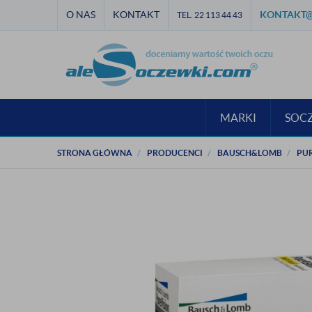
O NAS
KONTAKT
KONTAKT@
TEL. 22 113 44 43
MARKI
SOC
STRONA GŁÓWNA
PRODUCENCI
BAUSCH&LOMB
PUR