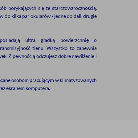
sób borykających się ze starczowzrocznością.
zymywanie informacji handlowej drogą elektroniczną na
ć o kilka par okularów - jedne do dali, drugie
ZAPISZ SIĘ
siadają ultra gładką powierzchnię o
transmisyjność tlenu. Wszystko to zapewnia
bjętych promocją oraz produktów z wyprzedaży.
k. Z pewnością odczujesz dobre nawilżenie i
cane osobom pracującym w klimatyzowanych
rzez ekranem komputera.