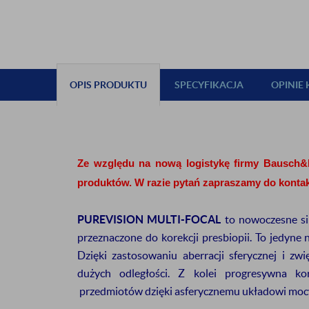
OPIS PRODUKTU
SPECYFIKACJA
OPINIE
ZAPISZ S
Ze względu na nową logistykę firmy Bausch
NEWSL
produktów. W razie pytań zapraszamy do kontak
i odbierz
5%
PUREVISION MULTI-FOCAL
to nowoczesne s
przeznaczone do korekcji presbiopii. To jedyne
Dzięki zastosowaniu aberracji sferycznej i zwi
Będziesz otrzymy
dużych odległości. Z kolei progresywna kor
przedmiotów dzięki asferycznemu układowi mocy 
promocjach
da