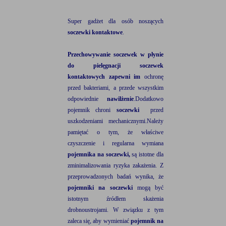
Super gadżet dla osób noszących
soczewki
kontaktowe
.
Przechowywanie soczewek w płynie
do pielęgnacji soczewek
kontaktowych zapewni im
ochronę
przed bakteriami, a przede wszystkim
odpowiednie
nawilżenie
.Dodatkowo
pojemnik chroni
soczewki
przed
uszkodzeniami mechanicznymi.Należy
pamiętać o tym, że właściwe
czyszczenie i regularna wymiana
pojemnika na soczewki,
są istotne dla
zminimalizowania ryzyka zakażenia. Z
przeprowadzonych badań wynika, że
pojemniki na soczewki
mogą być
istotnym źródłem skażenia
drobnoustrojami. W związku z tym
zaleca się, aby wymieniać
pojemnik na