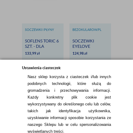
SOCZEWKI I PŁYNY
BEZOKULAROW.PL
BEZOKU
BAUSCH & LOMB
SOFLENS TORIC 6
SOCZEWKI
ZEST
SZT. - DLA
EYELOVE
TESTOW
ASTYGMATYKÓW
SUPREME PRO 6
SOCZ
133,99
zł
124,98
zł
29,98
zł
SZTUK
EYELO
EXCLU
Ustawienia ciasteczek
Nasz sklep korzysta z ciasteczek i/lub innych
podobnych technologii, które służą do
gromadzenia i przechowywania informacji.
Każdy konkretny plik cookie jest
wykorzystywany do określonego celu lub celów,
takich jak identyfikacja użytkownika,
INFORMACJE KONTAKTOWE
uzyskiwanie informacji sposobie korzystania ze
naszego Sklepu lub w celu spersonalizowania
wyświetlanych treści.