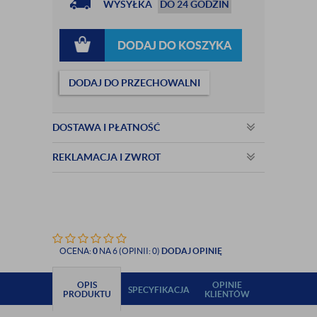
WYSYŁKA
DO 24 GODZIN
DODAJ DO KOSZYKA
DODAJ DO PRZECHOWALNI
DOSTAWA I PŁATNOŚĆ
REKLAMACJA I ZWROT
OCENA:
0
NA 6 (OPINII: 0)
DODAJ OPINIĘ
OPIS
OPINIE
SPECYFIKACJA
PRODUKTU
KLIENTÓW