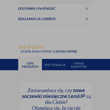
DOSTAWA I PŁATNOŚĆ
REKLAMACJA I ZWROT
OCENA:
0
NA 6 (OPINII: 0)
DODAJ OPINIĘ
OPIS
OPINIE
SPECYFIKACJA
PRODUKTU
KLIENTÓW
nowe
Zastanawiasz się, czy
soczewki miesięczne LensUP
są
dla Ciebie?
Obawiasz się, że się nie