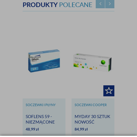
PRODUKTY
POLECANE
SOCZEWKI I PŁYNY
SOCZEWKI COOPER
SOCZEWK
BAUSCH & LOMB
VISION
BAUSCH
SOFLENS 59 -
MYDAY 30 SZTUK
SOFLE
NIEZMĄCONE
NOWOŚĆ
DISPO
SPOJRZENIE
TORIC
48,99
zł
84,99
zł
84,99
zł
ASTIG