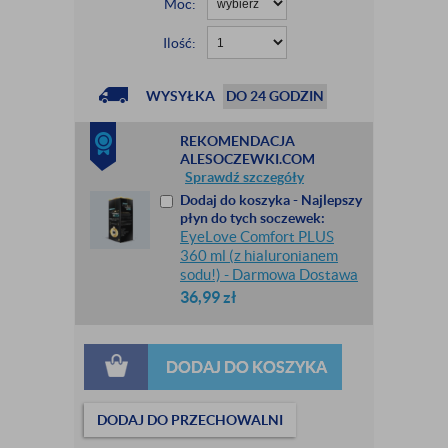
Moc:
Ilość:
WYSYŁKA
DO 24 GODZIN
REKOMENDACJA
ALESOCZEWKI.COM
Sprawdź szczegóły
Dodaj do koszyka - Najlepszy
płyn do tych soczewek:
EyeLove Comfort PLUS
360 ml (z hialuronianem
sodu!) - Darmowa Dostawa
36,99
zł
DODAJ DO KOSZYKA
DODAJ DO PRZECHOWALNI