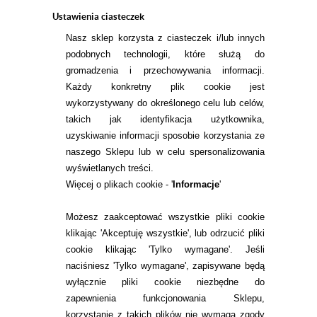
SZT.
Ustawienia ciasteczek
Nasz sklep korzysta z ciasteczek i/lub innych
podobnych technologii, które służą do
gromadzenia i przechowywania informacji.
Każdy konkretny plik cookie jest
wykorzystywany do określonego celu lub celów,
takich jak identyfikacja użytkownika,
INFORMACJE KONTAKTOWE
uzyskiwanie informacji sposobie korzystania ze
naszego Sklepu lub w celu spersonalizowania
wyświetlanych treści.
Więcej o plikach cookie - '
Informacje
'
KONTAKT
TEL.
Możesz zaakceptować wszystkie pliki cookie
22 113 44 43
klikając 'Akceptuję wszystkie', lub odrzucić pliki
E-MAIL.
cookie klikając 'Tylko wymagane'. Jeśli
KONTAKT@ALESOCZEWKI.COM
naciśniesz 'Tylko wymagane', zapisywane będą
wyłącznie pliki cookie niezbędne do
ZMIEŃ USTAWIENIA ZGODY NA CIASTECZKA
zapewnienia funkcjonowania Sklepu,
korzystanie z takich plików nie wymaga zgody