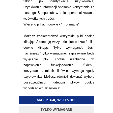
takich jak identyfikacja użytkownika,
INFORMACJE KONTAKTOWE
uzyskiwanie informacji sposobie korzystania ze
naszego Sklepu lub w celu spersonalizowania
wyświetlanych treści.
Więcej o plikach cookie - '
Informacje
'
KONTAKT
TEL.
Możesz zaakceptować wszystkie pliki cookie
22 113 44 43
klikając 'Akceptuję wszystkie', lub odrzucić pliki
E-MAIL.
cookie klikając 'Tylko wymagane'. Jeśli
KONTAKT@ALESOCZEWKI.COM
naciśniesz 'Tylko wymagane', zapisywane będą
wyłącznie pliki cookie niezbędne do
ZMIEŃ USTAWIENIA ZGODY NA CIASTECZKA
zapewnienia funkcjonowania Sklepu,
korzystanie z takich plików nie wymaga zgody
użytkownika. Możesz również dokonać wyboru
poszczególnych kategorii plików cookie
wchodząc w “Ustawienia”.
© 2015
ALESOCZEWKI.COM
DOCENIAMY WARTOŚĆ
AKCEPTUJĘ WSZYSTKIE
TWOICH OCZU
PROJEKT I OPROGRAMOWANIE SKLEPU:
EBEXO
TYLKO WYMAGANE