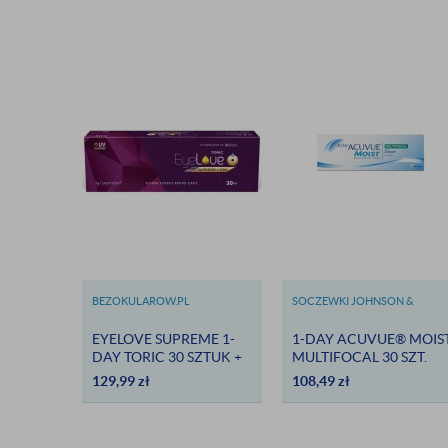
BEZOKULAROW.PL
SOCZEWKI JOHNSON &
JOHNSON
EYELOVE SUPREME 1-
1-DAY ACUVUE® MOIS
DAY TORIC 30 SZTUK +
MULTIFOCAL 30 SZT.
DARMOWA DOSTAWA
129,99
zł
108,49
zł