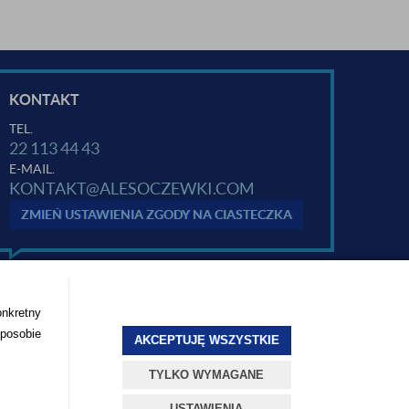
KONTAKT
TEL.
22 113 44 43
E-MAIL.
KONTAKT@ALESOCZEWKI.COM
ZMIEŃ USTAWIENIA ZGODY NA CIASTECZKA
onkretny
sposobie
AKCEPTUJĘ WSZYSTKIE
TYLKO WYMAGANE
USTAWIENIA