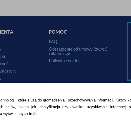
IENTA
POMOC
i
FAQ
y
Odstąpienie od umowy (zwrot) i
reklamacje
epu
Polityka cookies
tności
slettera
A
echnologii, które służą do gromadzenia i przechowywania informacji. Każdy k
b celów, takich jak identyfikacja użytkownika, uzyskiwanie informacji 
a wyświetlanych treści.
CZU