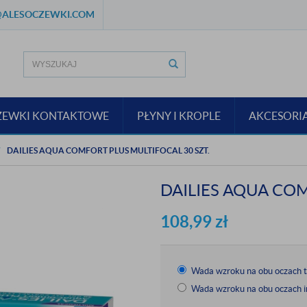
ALESOCZEWKI.COM
ZEWKI KONTAKTOWE
PŁYNY I KROPLE
AKCESORI
DAILIES AQUA COMFORT PLUS MULTIFOCAL 30 SZT.
DAILIES AQUA COM
108,99
zł
Wada wzroku na obu oczach 
Wada wzroku na obu oczach i