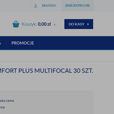
ZALOGUJ
ZAREJESTRUJ SIĘ
Koszyk:
0,00
zł
DO KASY
A
PROMOCJE
FORT PLUS MULTIFOCAL 30 SZT.
taka sama
nna