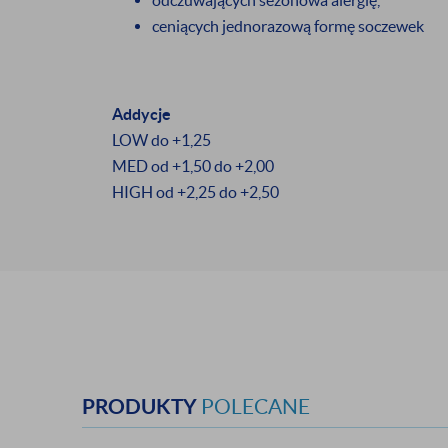
odczuwających sezonowa alergię,
ceniących jednorazową formę soczewek
Addycje
LOW do +1,25
MED od +1,50 do +2,00
HIGH od +2,25 do +2,50
PRODUKTY
POLECANE