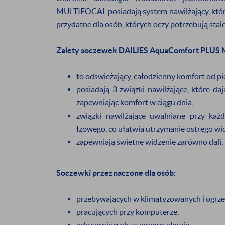
MULTIFOCAL posiadają system nawilżający, któr
i odbierz
5%
przydatne dla osób, których oczy potrzebują stal
Zalety soczewek DAILIES AquaComfort PLUS
Będziesz otrzymy
promocjach
da
to odswieżający, całodzienny komfort od p
posiadają 3 związki nawilżające, które da
zapewniając komfort w ciągu dnia,
Wyrażam zgodę na otr
związki nawilżające uwalniane przy każ
podany adres e-mail
łzowego, co ułatwia utrzymanie ostrego wi
zapewniają świetne widzenie zarówno dali, j
Soczewki przeznaczone dla osób:
* Nie dotyczy produktów o
przebywających w klimatyzowanych i ogrz
pracujących przy komputerze,