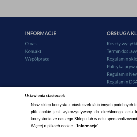
INFORMACJE
OBSŁUGA KL
O nas
Koszty wysyłk
Kontakt
Termin dostaw
Współpraca
Regulamin skl
Polityka prywa
Regulamin New
Regulamin DS
Ustawienia ciasteczek
Nasz sklep korzysta z ciasteczek i/lub innych podobnych t
plik cookie jest wykorzystywany do określonego celu lu
korzystania ze naszego Sklepu lub w celu spersonalizowani
Więcej o plikach cookie - '
Informacje
'
© 2015
ALESOCZEWKI.COM
DOCENIAMY WARTOŚĆ TWOICH O
PROJEKT I OPROGRAMOWANIE SKLEPU:
EBEXO