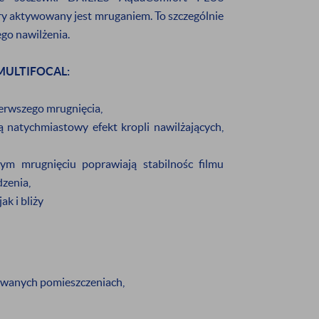
y aktywowany jest mruganiem. To szczególnie
 rabatu
na pierwsze zakupy
ego nawilżenia.
 MULTIFOCAL:
wać informację o:
rmowej dostawie
nowościach
ierwszego mrugnięcia,
ją natychmiastowy efekt kropli nawilżających,
zymywanie informacji handlowej drogą elektroniczną na
dym mrugnięciu poprawiają stabilnośc filmu
dzenia,
ak i bliży
ZAPISZ SIĘ
bjętych promocją oraz produktów z wyprzedaży.
ewanych pomieszczeniach,