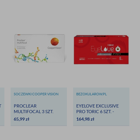
SOCZEWKI COOPER VISION
BEZOKULAROW.PL
T
PROCLEAR
EYELOVE EXCLUSIVE
MULTIFOCAL 3 SZT.
PRO TORIC 6 SZT. -
DARMOWA DOSTAWA
65,99
zł
164,98
zł