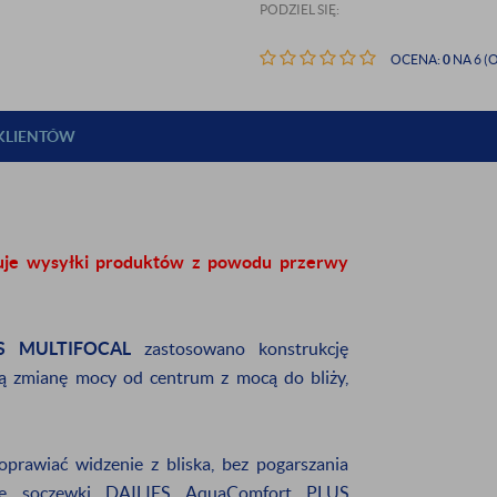
PODZIEL SIĘ:
OCENA:
0
NA 6 (O
 KLIENTÓW
uje wysyłki produktów z powodu przerwy
US MULTIFOCAL
zastosowano konstrukcję
nną zmianę mocy od centrum z mocą do bliży,
IĘ DO NASZEGO
oprawiać widzenie z bliska, bez pogarszania
ETTERA
owe soczewki DAILIES AquaComfort PLUS