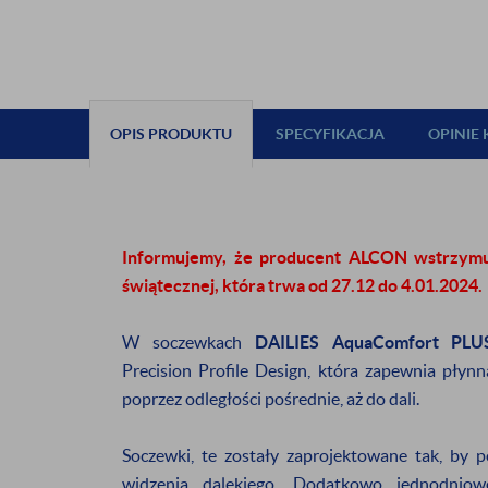
OPIS PRODUKTU
SPECYFIKACJA
OPINIE
Informujemy, że producent ALCON wstrzym
świątecznej, która trwa od 27.12 do 4.01.2024.
W soczewkach
DAILIES AquaComfort PL
Precision Profile Design, która zapewnia pły
poprzez odległości pośrednie, aż do dali.
ZAPISZ S
Soczewki, te zostały zaprojektowane tak, by p
NEWSL
widzenia dalekiego. Dodatkowo jednodni