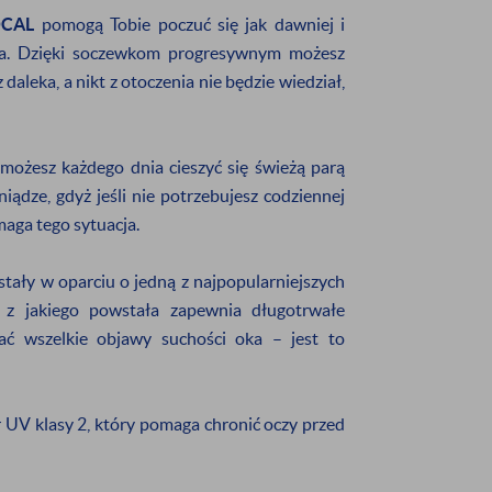
OCAL
pomogą Tobie poczuć się jak dawniej i
ska. Dzięki soczewkom progresywnym możesz
wać informację o:
daleka, a nikt z otoczenia nie będzie wiedział,
rmowej dostawie
nowościach
możesz każdego dnia cieszyć się świeżą parą
zymywanie informacji handlowej drogą elektroniczną na
iądze, gdyż jeśli nie potrzebujesz codziennej
maga tego sytuacja.
ZAPISZ SIĘ
ały w oparciu o jedną z najpopularniejszych
 z jakiego powstała zapewnia długotrwałe
bjętych promocją oraz produktów z wyprzedaży.
ać wszelkie objawy suchości oka – jest to
 UV klasy 2, który pomaga chronić oczy przed