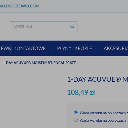
ALESOCZEWKI.COM
ZEWKI KONTAKTOWE
PŁYNY I KROPLE
AKCESORI
1-DAY ACUVUE® MOIST MULTIFOCAL 30 SZT.
1-DAY ACUVUE® MO
108,49
zł
Wada wzroku na obu oczach 
Wada wzroku na obu oczach i