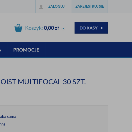
ZALOGUJ
ZAREJESTRUJ SIĘ
Koszyk:
0,00
zł
DO KASY
A
PROMOCJE
IST MULTIFOCAL 30 SZT.
taka sama
nna