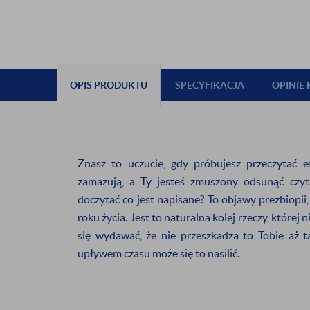
OPIS PRODUKTU
SPECYFIKACJA
OPINIE
Znasz to uczucie, gdy próbujesz przeczytać ety
zamazują, a Ty jesteś zmuszony odsunąć czyt
doczytać co jest napisane? To objawy prezbiopii
roku życia. Jest to naturalna kolej rzeczy, której
ZAPISZ S
się wydawać, że nie przeszkadza to Tobie aż 
upływem czasu może się to nasilić.
NEWSL
i odbierz
5%