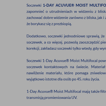
Soczewki
1-DAY ACUVUE® MOIST MULTIF
zapomnieć o utrudnieniach w widzeniu z bli
Będziesz otrzymy
zachować dobre widzenie zarówno z bliska, jak i z 
że borykasz się z prezbiopią.
promocjach
da
Dodatkowo, soczewki jednodniowe sprawią, że 
Wyrażam zgodę na otr
soczewek, a co więcej, pozwolą zaoszczędzić pien
podany adres e-mail
korekcji, zakładasz soczewki tylko wtedy, gdy wy
Soczewki 1-Day Acuvue® Moist Multifocal powst
soczewek kontaktowych na świecie. Materiał
* Nie dotyczy produktów o
nawilżenie materiału, które pomaga zniwelow
wyjątkowo istotne dla osób po 45. roku życia.
1-Day Acuvue® Moist Multifocal mają także filtr
transmisją promieniowania UV.