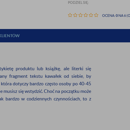
PODZIEL SIĘ:
OCENA:
0
NA 6 (O
 KLIENTÓW
kietę produktu lub książkę, ale literki się
any fragment tekstu kawałek od siebie, by
, która dotyczy bardzo często osoby po 40-45
 nie musisz się wstydzić. Choć na początku może
IĘ DO NASZEGO
tak bardzo w codziennych czynnościach, to z
ETTERA
 rabatu
na pierwsze zakupy