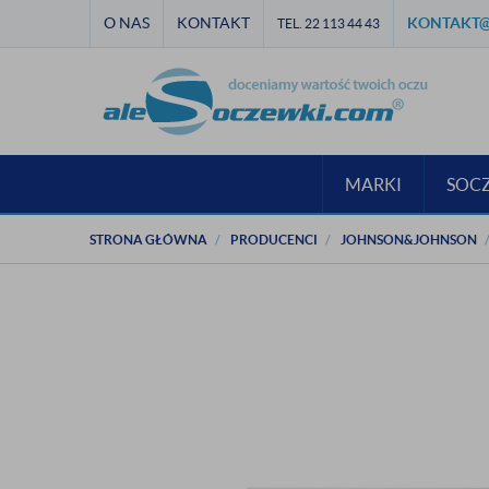
O NAS
KONTAKT
KONTAKT@
TEL. 22 113 44 43
MARKI
SOC
STRONA GŁÓWNA
PRODUCENCI
JOHNSON&JOHNSON