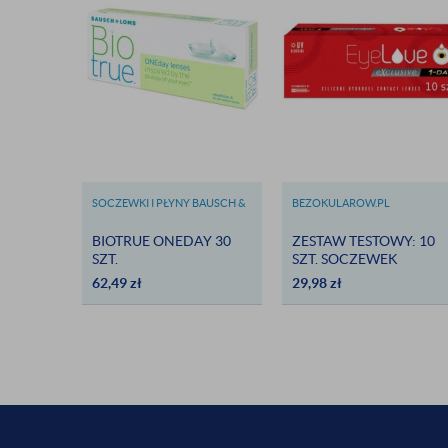
SOCZEWKI I PŁYNY BAUSCH &
BEZOKULAROW.PL
LOMB
BIOTRUE ONEDAY 30
ZESTAW TESTOWY: 10
SZT.
SZT. SOCZEWEK
EYELOVE EXCLUSIVE 1-
62,49
zł
29,98
zł
DAY