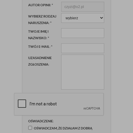
AUTOR OPINII:
*
WYBIERZ RODZAJ
NARUSZENIA:
*
TWOJE IMIĘ I
NAZWISKO:
*
TWÓJ E-MAIL:
*
UZASADNIENIE
ZGŁOSZENIA:
OŚWIADCZENIE:
OŚWIADCZAM, ŻE DZIAŁAM Z DOBRĄ