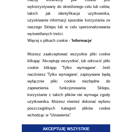
wykorzystywany do określonego celu lub celów,
takich jak identyfikacja użytkownika,
INFORMACJE KONTAKTOWE
uzyskiwanie informacji sposobie korzystania ze
naszego Sklepu lub w celu spersonalizowania
wyświetlanych treści.
Więcej o plikach cookie - '
Informacje
'
KONTAKT
TEL.
Możesz zaakceptować wszystkie pliki cookie
22 113 44 43
klikając 'Akceptuję wszystkie', lub odrzucić pliki
E-MAIL.
cookie klikając 'Tylko wymagane'. Jeśli
KONTAKT@ALESOCZEWKI.COM
naciśniesz 'Tylko wymagane', zapisywane będą
wyłącznie pliki cookie niezbędne do
ZMIEŃ USTAWIENIA ZGODY NA CIASTECZKA
zapewnienia funkcjonowania Sklepu,
korzystanie z takich plików nie wymaga zgody
użytkownika. Możesz również dokonać wyboru
poszczególnych kategorii plików cookie
wchodząc w “Ustawienia”.
© 2015
ALESOCZEWKI.COM
DOCENIAMY WARTOŚĆ
AKCEPTUJĘ WSZYSTKIE
TWOICH OCZU