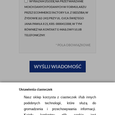
WYRAŻAM ZGODĘ NA PRZETWARZANIE
MOICH DANYCH PODANYCH W FORMULARZU
PRZEZ ECOMMERCE FACTORY S.A. Z SIEDZIBĄ W
ŻYDOWIE (62-241) PRZY UL. OJCA ŚWIĘTEGO
JANA PAWŁA II 21, KRS: 0000413308, W TYM
RÓWNIEŻ NA KONTAKT E-MAILOWY I/LUB
TELEFONICZNY.
*
POLA OBOWIĄZKOWE
WYŚLIJ WIADOMOŚĆ
Ustawienia ciasteczek
Nasz sklep korzysta z ciasteczek i/lub innych
podobnych technologii, które służą do
gromadzenia i przechowywania informacji.
Każdy konkretny plik cookie jest