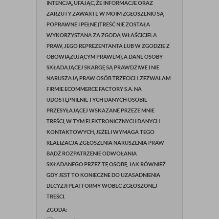
INTENCJĄ, UFAJĄC, ŻE INFORMACJE ORAZ
ZARZUTY ZAWARTE W MOIM ZGŁOSZENIU SĄ
POPRAWNE I PEŁNE (TREŚĆ NIE ZOSTAŁA
WYKORZYSTANA ZA ZGODĄ WŁAŚCICIELA
PRAW, JEGO REPREZENTANTA LUB W ZGODZIE Z
OBOWIĄZUJĄCYM PRAWEM), A DANE OSOBY
SKŁADAJĄCEJ SKARGĘ SĄ PRAWDZIWE I NIE
NARUSZAJĄ PRAW OSÓB TRZECICH. ZEZWALAM
FIRMIE ECOMMERCE FACTORY S.A. NA
UDOSTĘPNIENIE TYCH DANYCH OSOBIE
PRZESYŁAJĄCEJ WSKAZANE PRZEZE MNIE
TREŚCI, W TYM ELEKTRONICZNYCH DANYCH
KONTAKTOWYCH, JEŻELI WYMAGA TEGO
REALIZACJA ZGŁOSZENIA NARUSZENIA PRAW
BĄDŹ ROZPATRZENIE ODWOŁANIA
SKŁADANEGO PRZEZ TĘ OSOBĘ, JAK RÓWNIEŻ
GDY JEST TO KONIECZNE DO UZASADNIENIA
DECYZJI PLATFORMY WOBEC ZGŁOSZONEJ
TREŚCI.
ZGODA: